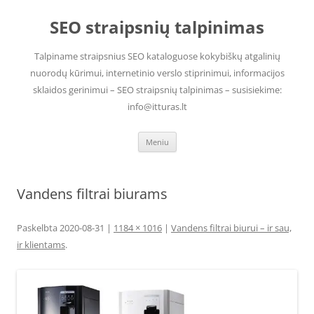
Pereiti
prie
SEO straipsnių talpinimas
turinio
Talpiname straipsnius SEO kataloguose kokybiškų atgalinių
nuorodų kūrimui, internetinio verslo stiprinimui, informacijos
sklaidos gerinimui – SEO straipsnių talpinimas – susisiekime:
info@itturas.lt
Meniu
Vandens filtrai biurams
Paskelbta
2020-08-31
|
1184 × 1016
|
Vandens filtrai biurui – ir sau,
ir klientams
.