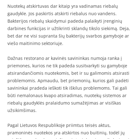
Nuotekų atskirtuvas dar kitaip yra vadinamas riebalų
gaudykle. Jos paskirtis atskirti riebalus nuo vandens.
Bakterijos riebalų skaidymui padeda palaikyti įrenginių
darbines funkcijas ir užtikrinti sklandų tikslo siekimą. Deja,
bet dar ne visi supranta šių bakterijų svarbos gamyboje ar
viešo maitinimo sektoriuje.
Dažnas restorano ar kavinės savininkas numoja ranka į
priemones, kurios ne tik padeda susitvarkyti su gamyboje
atsirandančiomis nuotekomis, bet ir su galimomis atsirasti
problemomis. Apmaudu, bet priemonių, kurios gali padėti
savininkai pradeda ieškoti tik iškilus problemoms. Tai gali
būti nemalonaus kvapo atsiradimas, nuotekų sistemos ar
riebalų gaudyklės pralaidumo sumažėjimas ar visiškas
užsikimšimas.
Pagal Lietuvos Respublikoje priimtus teisės aktus,
pramoninės nuotekos yra atskirtos nuo buitinių, todėl jų