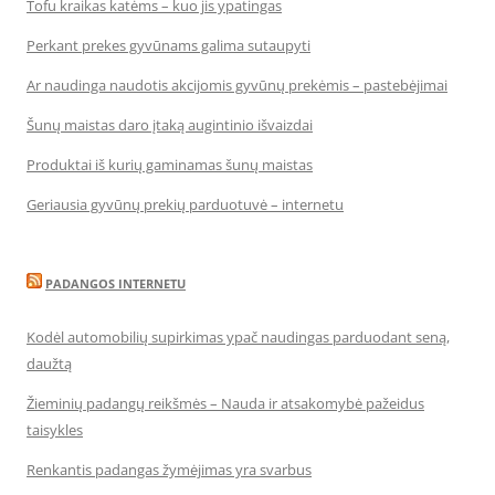
Tofu kraikas katėms – kuo jis ypatingas
Perkant prekes gyvūnams galima sutaupyti
Ar naudinga naudotis akcijomis gyvūnų prekėmis – pastebėjimai
Šunų maistas daro įtaką augintinio išvaizdai
Produktai iš kurių gaminamas šunų maistas
Geriausia gyvūnų prekių parduotuvė – internetu
PADANGOS INTERNETU
Kodėl automobilių supirkimas ypač naudingas parduodant seną,
daužtą
Žieminių padangų reikšmės – Nauda ir atsakomybė pažeidus
taisykles
Renkantis padangas žymėjimas yra svarbus