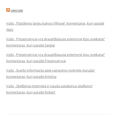
UNICUM
Įrašo „Plastikinių langų kainos Vilniuje“ komentaras, kurį parašė
Algis
Įrašo „Prezervatyvai yra draugiškiausia priemonė Jūsų sveikatai“
komentaras, kurį parašė Sargiai
Įrašo „Prezervatyvai yra draugiškiausia priemonė Jūsų sveikatai“
komentaras, kurį parašė Prezervatyvai
Įrašo „Svarbi informacija apie vairavimo mokyklą Auruda“
komentaras, kurį parašė Kristina
Įrašo „Skelbimai internete ir nauda patalpinus skelbimą“
komentaras, kurį parašė Robert