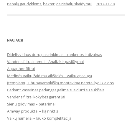
riebalų gaudyklėms
,
bakterijos riebalų skaidymui
|
2017-11-19
NAUJAUSI
Didelis vidaus durų pasirinkimas – rankenos ir dizainas
Vandens filtrai namui – Analizė ir pasiūlymai
Aquaphor filtrai
Medinės vaikų žaidimų aikštelės – vaikų apsauga
Įtempiamų lubų savarankišką montavimą neretai lydi klaidos
Perkant vasarines padangas galima susidurti su sukčiais
Vandens filtrai kokybės garantijai
Sienų griovimas – patarimai
Amway produktai – ką rinktis
Vaikų nameliai – lauko komplektacija