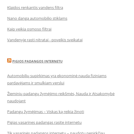
Klaidos renkantis vandens filtrą
Nano danga automobilio stiklams
Kaip veikia osmoso filtrai
Vandenyje rasti nitratai - poveikis sveikatai
PIGIOS PADANGOS INTERNETU
Automobilių supirkimas yra ekonominė nauda fiziniams
pardavėjams ir smulkiam verslui
Žieminių padangų žymėjimo reikšmės, Nauda ir Atsakomybė
naudojant
Padangų žymėjimas – Viskas ką reikia žinoti
Pigias vasarines padangas rasite internetu
Tik vasarinės padangos internetu – naudotų nepirkčiau