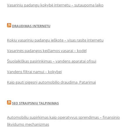
Vasarinių padangų kokybė internetu – sutaupoma laiko
DRAUDIMAS INTERNETU
Kokių vasarinių padangų ieškote – visas rasite internetu
Vasarinės padangos keičiamos vasarai – kodėl
Šiuolaikiškas pasirinkimas – vandens aparatai ofisui
Vandens filtrai namui – kokybei
Kaip gauti pigesnį automobilio draudimą. Patarimai
SEO STRAIPSNIŲ TALPINIMAS
Automobilių supirkimas kaip operatyvus sprendimas – finansinio
likvidumo mechanizmas