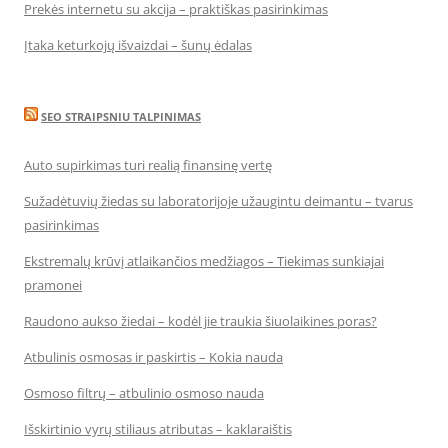
Prekės internetu su akcija – praktiškas pasirinkimas
Įtaka keturkojų išvaizdai – šunų ėdalas
SEO STRAIPSNIU TALPINIMAS
Auto supirkimas turi realią finansinę vertę
Sužadėtuvių žiedas su laboratorijoje užaugintu deimantu – tvarus
pasirinkimas
Ekstremalų krūvį atlaikančios medžiagos – Tiekimas sunkiajai
pramonei
Raudono aukso žiedai – kodėl jie traukia šiuolaikines poras?
Atbulinis osmosas ir paskirtis – Kokia nauda
Osmoso filtrų – atbulinio osmoso nauda
Išskirtinio vyrų stiliaus atributas – kaklaraištis