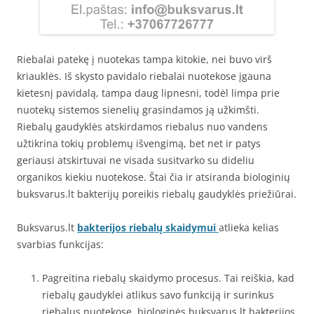
Riebalai patekę į nuotekas tampa kitokie, nei buvo virš
kriauklės. Iš skysto pavidalo riebalai nuotekose įgauna
kietesnį pavidalą, tampa daug lipnesni, todėl limpa prie
nuotekų sistemos sienelių grasindamos ją užkimšti.
Riebalų gaudyklės atskirdamos riebalus nuo vandens
užtikrina tokių problemų išvengimą, bet net ir patys
geriausi atskirtuvai ne visada susitvarko su dideliu
organikos kiekiu nuotekose. Štai čia ir atsiranda biologinių
buksvarus.lt bakterijų poreikis riebalų gaudyklės priežiūrai.
Buksvarus.lt
bakterijos riebalų skaidymui
atlieka kelias
svarbias funkcijas:
Pagreitina riebalų skaidymo procesus. Tai reiškia, kad
riebalų gaudyklei atlikus savo funkciją ir surinkus
riebalus nuotekose, biologinės buksvarus.lt bakterijos