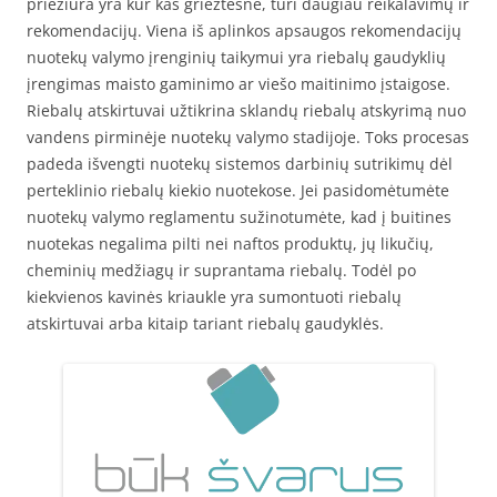
priežiūra yra kur kas griežtesnė, turi daugiau reikalavimų ir
rekomendacijų. Viena iš aplinkos apsaugos rekomendacijų
nuotekų valymo įrenginių taikymui yra riebalų gaudyklių
įrengimas maisto gaminimo ar viešo maitinimo įstaigose.
Riebalų atskirtuvai užtikrina sklandų riebalų atskyrimą nuo
vandens pirminėje nuotekų valymo stadijoje. Toks procesas
padeda išvengti nuotekų sistemos darbinių sutrikimų dėl
perteklinio riebalų kiekio nuotekose. Jei pasidomėtumėte
nuotekų valymo reglamentu sužinotumėte, kad į buitines
nuotekas negalima pilti nei naftos produktų, jų likučių,
cheminių medžiagų ir suprantama riebalų. Todėl po
kiekvienos kavinės kriaukle yra sumontuoti riebalų
atskirtuvai arba kitaip tariant riebalų gaudyklės.