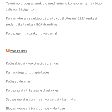
Tekinimo procesas sunkiųjų mechanizmų komponentams – Nuo
žaliavos iki giganto
Kai ramybė yra svarbiau už greitį, kodėl „Vezam123.lt“ renkasi
pedantišką tvarką ir BCA draudimą
Kaip pagerinti užsakymų valdymą?
ZOO PREKES
Kačių skiepai – vakcinacijos grafikas
Ką naudinga žinoti apie kates
Kačių auklėjimas
Kaip pripratinti katę prie draskyklės
Sausas maistas šunims ar konservai – ką rinktis
Blogas kvapas iš šuns burnos – Halitozė