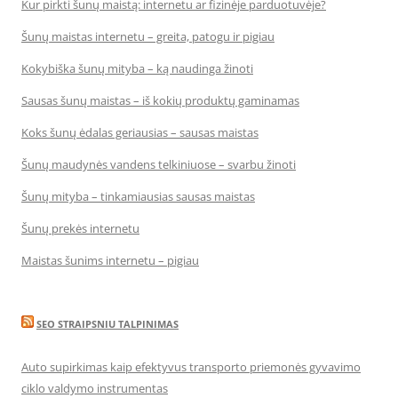
Kur pirkti šunų maistą: internetu ar fizinėje parduotuvėje?
Šunų maistas internetu – greita, patogu ir pigiau
Kokybiška šunų mityba – ką naudinga žinoti
Sausas šunų maistas – iš kokių produktų gaminamas
Koks šunų ėdalas geriausias – sausas maistas
Šunų maudynės vandens telkiniuose – svarbu žinoti
Šunų mityba – tinkamiausias sausas maistas
Šunų prekės internetu
Maistas šunims internetu – pigiau
SEO STRAIPSNIU TALPINIMAS
Auto supirkimas kaip efektyvus transporto priemonės gyvavimo
ciklo valdymo instrumentas