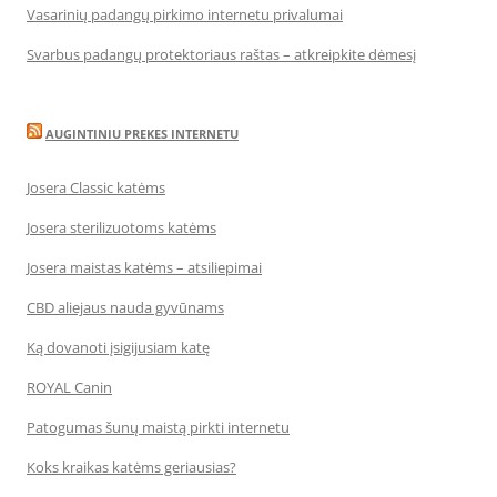
Vasarinių padangų pirkimo internetu privalumai
Svarbus padangų protektoriaus raštas – atkreipkite dėmesį
AUGINTINIU PREKES INTERNETU
Josera Classic katėms
Josera sterilizuotoms katėms
Josera maistas katėms – atsiliepimai
CBD aliejaus nauda gyvūnams
Ką dovanoti įsigijusiam katę
ROYAL Canin
Patogumas šunų maistą pirkti internetu
Koks kraikas katėms geriausias?