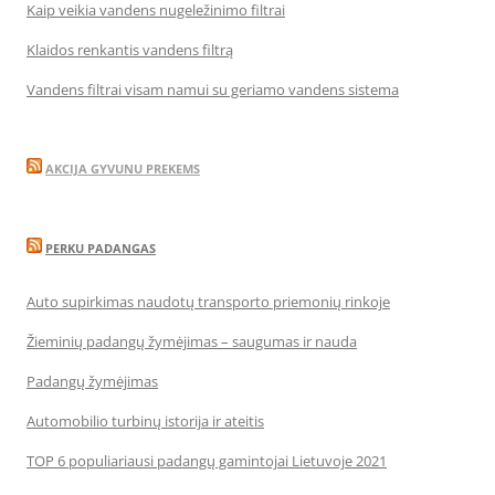
Kaip veikia vandens nugeležinimo filtrai
Klaidos renkantis vandens filtrą
Vandens filtrai visam namui su geriamo vandens sistema
AKCIJA GYVUNU PREKEMS
PERKU PADANGAS
Auto supirkimas naudotų transporto priemonių rinkoje
Žieminių padangų žymėjimas – saugumas ir nauda
Padangų žymėjimas
Automobilio turbinų istorija ir ateitis
TOP 6 populiariausi padangų gamintojai Lietuvoje 2021