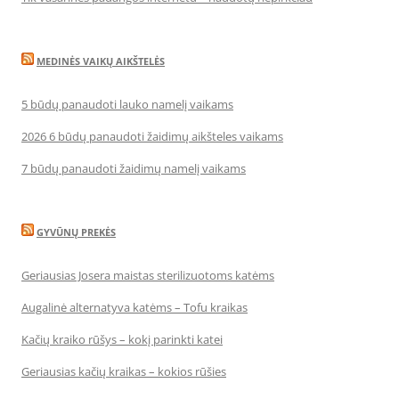
MEDINĖS VAIKŲ AIKŠTELĖS
5 būdų panaudoti lauko namelį vaikams
2026 6 būdų panaudoti žaidimų aikšteles vaikams
7 būdų panaudoti žaidimų namelį vaikams
GYVŪNŲ PREKĖS
Geriausias Josera maistas sterilizuotoms katėms
Augalinė alternatyva katėms – Tofu kraikas
Kačių kraiko rūšys – kokį parinkti katei
Geriausias kačių kraikas – kokios rūšies