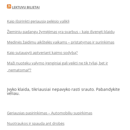
LEKTUVU BILIETAI
Kaip išsirinkti geriausią pelėsio valiklį
Žieminių padangų žymėjimas yra svarbus – kaip išvengti klaidų
Medinės žaidimų aikštelės vaikams – pristatymas ir surinkimas
Kaip sutaupyti aptveriant kaimo sodybą?
Maži nuotekų valymo įrenginiai gali veikti ne tik tyliai, bet ir
„nematomai‘‘?
Įvyko klaida, tikriausiai nepavyko rasti srauto. Pabandykite
vėliau.
Geriausias pasirinkimas – Automobilių supirkimas
Nuotraukos ir spauda ant drobės