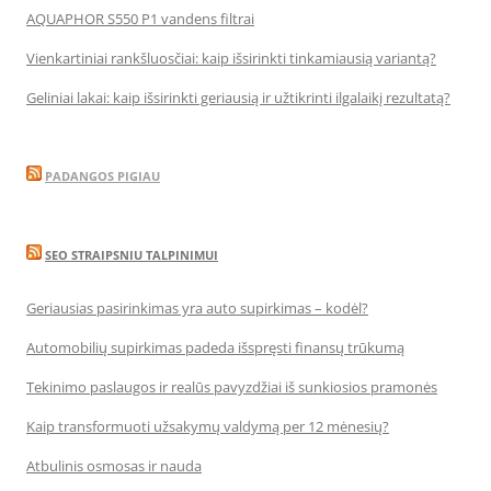
AQUAPHOR S550 P1 vandens filtrai
Vienkartiniai rankšluosčiai: kaip išsirinkti tinkamiausią variantą?
Geliniai lakai: kaip išsirinkti geriausią ir užtikrinti ilgalaikį rezultatą?
PADANGOS PIGIAU
SEO STRAIPSNIU TALPINIMUI
Geriausias pasirinkimas yra auto supirkimas – kodėl?
Automobilių supirkimas padeda išspręsti finansų trūkumą
Tekinimo paslaugos ir realūs pavyzdžiai iš sunkiosios pramonės
Kaip transformuoti užsakymų valdymą per 12 mėnesių?
Atbulinis osmosas ir nauda