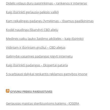
Didelis vidaus durų pasirinkimas – rankenos ir interjeras
Kaip išsirinkti geriausią pelėsio valiklį
Kam reikalingas padangų žymėjimas – Išsamus paaiškinimas
Kodėl naudinga išbandyti CBD aliejų
Medinės vaikų lauko žaidimo aikštelės – kaip išsirinkti
Vidiniam ir išoriniam grožiui – CBD aliejus
Galimybė vasarines padangas įsigyti internetu
Kaip išsirinkti padangas – Ekspertai pataria
5 svarbiausi dalykai renkantis reklamos gamybos įmonę
GYVUNU PREKIU PARDUOTUVES
Geriausias maistas sterilizuotoms katėms - JOSERA