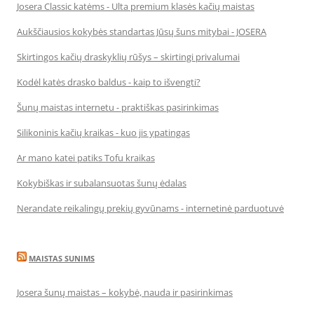
Josera Classic katėms - Ulta premium klasės kačių maistas
Aukščiausios kokybės standartas Jūsų šuns mitybai - JOSERA
Skirtingos kačių draskyklių rūšys – skirtingi privalumai
Kodėl katės drasko baldus - kaip to išvengti?
Šunų maistas internetu - praktiškas pasirinkimas
Silikoninis kačių kraikas - kuo jis ypatingas
Ar mano katei patiks Tofu kraikas
Kokybiškas ir subalansuotas šunų ėdalas
Nerandate reikalingų prekių gyvūnams - internetinė parduotuvė
MAISTAS SUNIMS
Josera šunų maistas – kokybė, nauda ir pasirinkimas