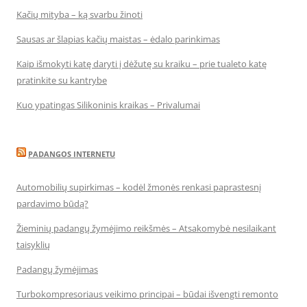
Kačių mityba – ką svarbu žinoti
Sausas ar šlapias kačių maistas – ėdalo parinkimas
Kaip išmokyti katę daryti į dėžutę su kraiku – prie tualeto katę
pratinkite su kantrybe
Kuo ypatingas Silikoninis kraikas – Privalumai
PADANGOS INTERNETU
Automobilių supirkimas – kodėl žmonės renkasi paprastesnį
pardavimo būdą?
Žieminių padangų žymėjimo reikšmės – Atsakomybė nesilaikant
taisyklių
Padangų žymėjimas
Turbokompresoriaus veikimo principai – būdai išvengti remonto