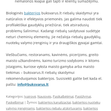
nemalonūs kvapai gali tapti ir klientų sumažėjimu.
Biologinės
bakterijos
buksvarus.lt riebalų skaidymui yra
natūralios ir efektyvios priemonės. Jas galima naudoti tiek
profilaktiškai gaudyklių priežiūrai, tiek atsiradusių
problemų šalinimui. Kadangi riebalų saidytuvai sudėtyje
neturi cheminių elementų, jie nežaloja riebalų gaudyklių,
nuotekų valymo įrenginių ir yra draugiškos gyvajai gamtai.
Viešbučiams, restoranams, kavinėms, picerijoms, greito
maisto užkandinėms, kaimo turizmo sodyboms ir kitoms
įstaigoms, kuriose vyksta maisto gamyba arba maisto
tiekimas – buksvarus.lt riebalų skaidymui
rekomenduojamos bakterijos. Susisiekti galite bet kada el.
paštu:
info@buksvarus.lt
Kategorijos:
Įvairovė
,
Naujovės
,
Pasikalbėjimai
,
Pasiūlymai
,
Paskelbimai
| Žymos:
bakterijos kanalizacijai
,
bakterijos nuotekų
valymo įrenginiams
,
bakterijos riebalų atskirtuvams
,
bakterijos