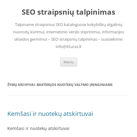
Pereiti
prie
SEO straipsnių talpinimas
turinio
Talpiname straipsnius SEO kataloguose kokybiškų atgalinių
nuorodų kūrimui, internetinio verslo stiprinimui, informacijos
sklaidos gerinimui – SEO straipsnių talpinimas – susisiekime:
info@itturas.lt
Meniu
ŽYMŲ ARCHYVAI:
BAKTERIJOS NUOTEKŲ VALYMO ĮRENGINIAMS
Kemšasi ir nuotekų atskirtuvai
Kemšasi ir nuotekų atskirtuvai