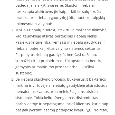
padeda ją išlaikyti švaresne. Skaidomi riebalai
nesikaupia atskirtuve, jie kaip ir kiti teršalų likučiai
prateka prie riebalų gaudyklę į kitą nuotekų talpyklą
tolimesniam valymui;
Mažiau riebalų nuotekų atskirtuve mažesnė tikimybė,
kad gaudyklėje atsiras perteklinis riebalų kiekis.
Pasiekus kritinę ribą, kemšasi ir riebalų gaudyklės ir
riebalai patenka į kitus valymo sistemos sektorius.
Perpildytos riebalų gaudyklės kemšasi dažniau,
sumažėja ir jų pralaidumas. Tai apsunkina bendrą
gamybos ar maitinimo procesą arba jį visiškai
sustabdo;
Be riebalų skaidymo proceso, buksvarus.lt bakterijos
naikina ir virtuvėje ar riebalų gaudyklėje atsiradusius
nemalonius kvapus arba neleidžia jiems atsirasti
sistemoje. Tokiu keliu išvengiamas diskomfortas
darbo vietoje ir nepatogumai prieš klientus, kurie taip
pat gali įvertinti esamų patalpose kvapų lygį. Ne retai,