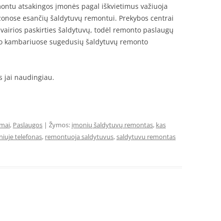
ontu atsakingos įmonės pagal iškvietimus važiuoja
 zonose esančių šaldytuvų remontui. Prekybos centrai
įvairios paskirties šaldytuvų, todėl remonto paslaugų
lsio kambariuose sugedusių šaldytuvų remonto
s jai naudingiau.
imai
,
Paslaugos
| Žymos:
įmonių šaldytuvų remontas
,
kas
lniuje telefonas
,
remontuoja saldytuvus
,
saldytuvu remontas