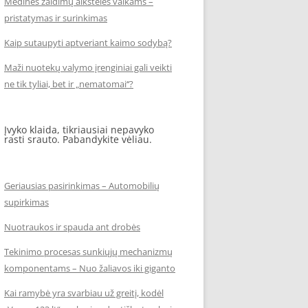
Medinės žaidimų aikštelės vaikams –
pristatymas ir surinkimas
Kaip sutaupyti aptveriant kaimo sodybą?
Maži nuotekų valymo įrenginiai gali veikti
ne tik tyliai, bet ir „nematomai‘‘?
Įvyko klaida, tikriausiai nepavyko
rasti srauto. Pabandykite vėliau.
Geriausias pasirinkimas – Automobilių
supirkimas
Nuotraukos ir spauda ant drobės
Tekinimo procesas sunkiųjų mechanizmų
komponentams – Nuo žaliavos iki giganto
Kai ramybė yra svarbiau už greitį, kodėl