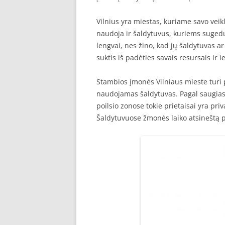
Vilnius yra miestas, kuriame savo vei
naudoja ir šaldytuvus, kuriems sugedus
lengvai, nes žino, kad jų šaldytuvas ar
suktis iš padėties savais resursais ir 
Stambios įmonės Vilniaus mieste turi po
naudojamas šaldytuvas. Pagal saugias
poilsio zonose tokie prietaisai yra pr
Šaldytuvuose žmonės laiko atsineštą pi