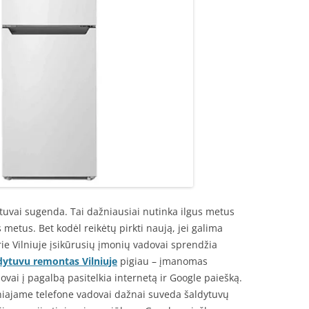
ytuvai sugenda. Tai dažniausiai nutinka ilgus metus
 metus. Bet kodėl reikėtų pirkti naują, jei galima
rie Vilniuje įsikūrusių įmonių vadovai sprendžia
dytuvu remontas Vilniuje
pigiau – įmanomas
vai į pagalbą pasitelkia internetą ir Google paiešką.
niajame telefone vadovai dažnai suveda šaldytuvų