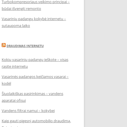
Turbokompresoriaus veikimo principai –
būdai išvengti remonto
Vasarinių padangų kokybė internetu –
sutaupoma laiko
DRAUDIMAS INTERNETU
Kokių vasarinių padangų ieškote – visas
rasite internetu
Vasarinės padangos keičiamos vasarai –
kodėl
Šiuolaikiškas pasirinkimas – vandens
aparatai ofisui
Vandens filtrai namui – kokybei
Kaip gauti pigesnį automobilio draudimą.