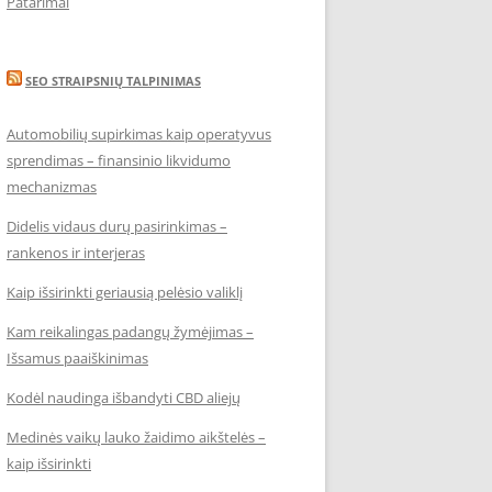
Patarimai
SEO STRAIPSNIŲ TALPINIMAS
Automobilių supirkimas kaip operatyvus
sprendimas – finansinio likvidumo
mechanizmas
Didelis vidaus durų pasirinkimas –
rankenos ir interjeras
Kaip išsirinkti geriausią pelėsio valiklį
Kam reikalingas padangų žymėjimas –
Išsamus paaiškinimas
Kodėl naudinga išbandyti CBD aliejų
Medinės vaikų lauko žaidimo aikštelės –
kaip išsirinkti