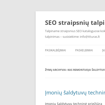
Pereiti
prie
turinio
SEO straipsnių talp
Talpiname straipsnius SEO kataloguose kokyb
talpinimas – susisiekime: info@itturas.lt
PASIKALBĖJIMAI
PASKELBIMAI
Į
ŽYMŲ ARCHYVAI:
KAS REMONTUOJA ŠALDYTUVU
Įmonių šaldytuvų technin
Įmonių šaldytuvų techninė priežiūra