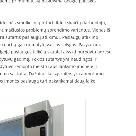
 jiems priimtiniausią pasiūlymą Google paieškos
didesnės smulkesnių ir turi didelį skaičių darbuotojų,
kį numačiusios problemų sprendimo variantus. Vienas iš
a sutartis paslaugų atlikimui. Paslaugų atlikimo
 darbų gali numatyti įvairias sąlygas. Pavyzdžiui,
reigoja paslaugos teikėją skubiai atvykti nurodytu adresu
ldytuvų gedimą. Tokios sutartys yra naudingos ir
dytuvo remonto meistrų apsilankymo įmonėje ir
šoma sąskaita. Dažniausiai sąskaitos yra apmokamos
ios įmonės paslaugą turi pakankamai daug laiko