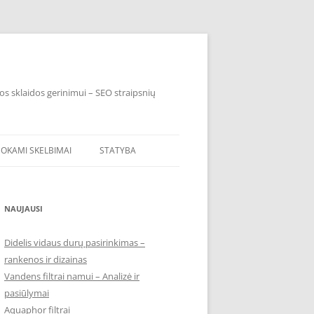
os sklaidos gerinimui – SEO straipsnių
OKAMI SKELBIMAI
STATYBA
NAUJAUSI
Didelis vidaus durų pasirinkimas –
rankenos ir dizainas
Vandens filtrai namui – Analizė ir
pasiūlymai
Aquaphor filtrai