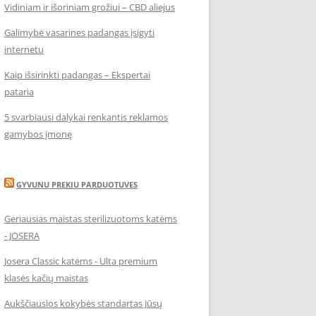
Vidiniam ir išoriniam grožiui – CBD aliejus
Galimybė vasarines padangas įsigyti
internetu
Kaip išsirinkti padangas – Ekspertai
pataria
5 svarbiausi dalykai renkantis reklamos
gamybos įmonę
GYVUNU PREKIU PARDUOTUVES
Geriausias maistas sterilizuotoms katėms
- JOSERA
Josera Classic katėms - Ulta premium
klasės kačių maistas
Aukščiausios kokybės standartas Jūsų