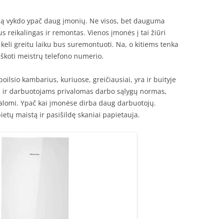
klą vykdo ypač daug įmonių. Ne visos, bet dauguma
 reikalingas ir remontas. Vienos įmonės į tai žiūri
 keli greitu laiku bus suremontuoti. Na, o kitiems tenka
ieškoti meistrų telefono numerio.
ilsio kambarius, kuriuose, greičiausiai, yra ir buityje
 ir darbuotojams privalomas darbo sąlygų normas,
ivalomi. Ypač kai įmonėse dirba daug darbuotojų.
etų maistą ir pasišildę skaniai papietauja.