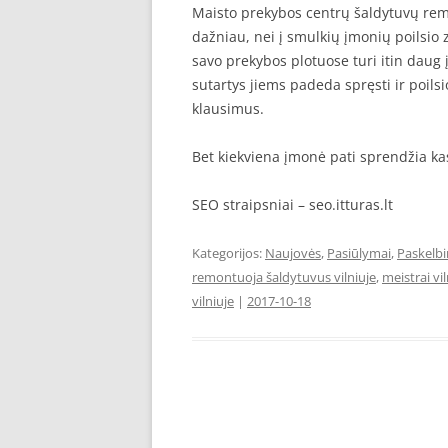
Maisto prekybos centrų šaldytuvų rem
dažniau, nei į smulkių įmonių poilsio
savo prekybos plotuose turi itin daug 
sutartys jiems padeda spręsti ir poi
klausimus.
Bet kiekviena įmonė pati sprendžia ka
SEO straipsniai – seo.itturas.lt
Kategorijos:
Naujovės
,
Pasiūlymai
,
Paskelb
remontuoja šaldytuvus vilniuje
,
meistrai vi
vilniuje
|
2017-10-18