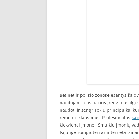
Bet net ir poilsio zonose esantys šald
naudojant tuos pačius įrenginius ilgus
naudoti ir seną? Tokiu principu kai ku
remonto klausimus. Profesionalus
sal
kiekvienai įmonei. Smulkių įmonių vado
Įsijungę kompiuterį ar internetą išma