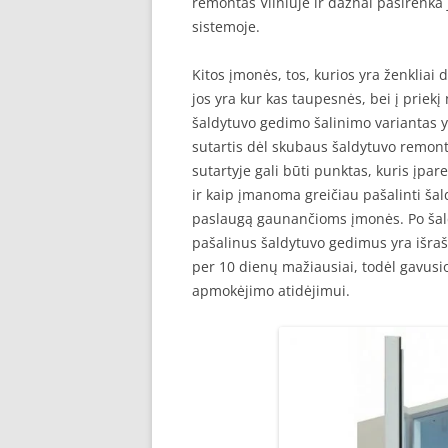
remontas Vilniuje ir dažnai pasirenka
sistemoje.
Kitos įmonės, tos, kurios yra ženkliai 
jos yra kur kas taupesnės, bei į prie
šaldytuvo gedimo šalinimo variantas yr
sutartis dėl skubaus šaldytuvo remonto
sutartyje gali būti punktas, kuris įpa
ir kaip įmanoma greičiau pašalinti ša
paslaugą gaunančioms įmonės. Po šal
pašalinus šaldytuvo gedimus yra išra
per 10 dienų mažiausiai, todėl gavus
apmokėjimo atidėjimui.