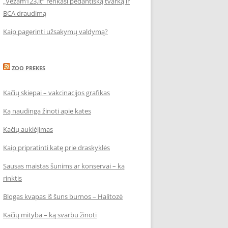
„Vezam123.lt“ renkasi pedantišką tvarką ir
BCA draudimą
Kaip pagerinti užsakymų valdymą?
ZOO PREKES
Kačių skiepai – vakcinacijos grafikas
Ką naudinga žinoti apie kates
Kačių auklėjimas
Kaip pripratinti katę prie draskyklės
Sausas maistas šunims ar konservai – ką
rinktis
Blogas kvapas iš šuns burnos – Halitozė
Kačių mityba – ką svarbu žinoti