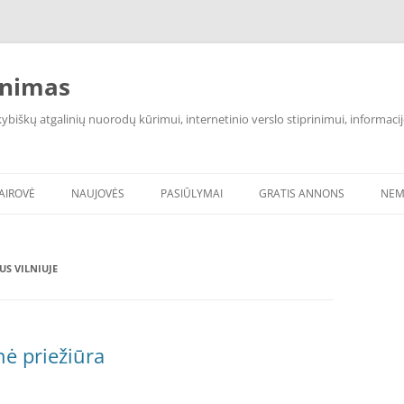
inimas
iškų atgalinių nuorodų kūrimui, internetinio verslo stiprinimui, informacij
VAIROVĖ
NAUJOVĖS
PASIŪLYMAI
GRATIS ANNONS
NEM
S VILNIUJE
ė priežiūra