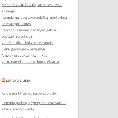
Medinės vaikų žaidimų aikštelės – vaikų
apsauga
Įtempiamų lubų savarankišką montavimą
neretai lydi klaidos
Perkant vasarines padangas galima
susidurti su sukčiais
Vandens filtrai kokybės garantijai
Sienų griovimas – patarimai
Amway produktai – ką rinktis
Vaikų nameliai – lauko komplektacija
LEKTUVU BILIETAI
Kaip išsirinkti geriausią pelėsio valiklį
Žieminių padangų žymėjimas yra svarbus
– kaip išvengti klaidų