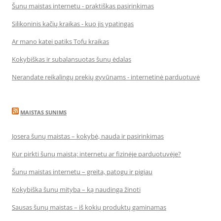
Šunų maistas internetu - praktiškas pasirinkimas
Silikoninis kačių kraikas - kuo jis ypatingas
Ar mano katei patiks Tofu kraikas
Kokybiškas ir subalansuotas šunų ėdalas
Nerandate reikalingų prekių gyvūnams - internetinė parduotuvė
MAISTAS SUNIMS
Josera šunų maistas – kokybė, nauda ir pasirinkimas
Kur pirkti šunų maistą: internetu ar fizinėje parduotuvėje?
Šunų maistas internetu – greita, patogu ir pigiau
Kokybiška šunų mityba – ką naudinga žinoti
Sausas šunų maistas – iš kokių produktų gaminamas