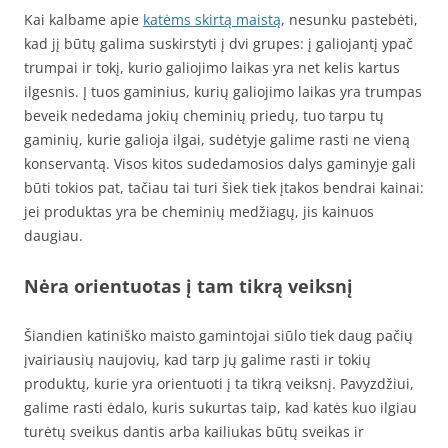
Kai kalbame apie
katėms skirtą maistą
, nesunku pastebėti,
kad jį būtų galima suskirstyti į dvi grupes: į galiojantį ypač
trumpai ir tokį, kurio galiojimo laikas yra net kelis kartus
ilgesnis. Į tuos gaminius, kurių galiojimo laikas yra trumpas
beveik nededama jokių cheminių priedų, tuo tarpu tų
gaminių, kurie galioja ilgai, sudėtyje galime rasti ne vieną
konservantą. Visos kitos sudedamosios dalys gaminyje gali
būti tokios pat, tačiau tai turi šiek tiek įtakos bendrai kainai:
jei produktas yra be cheminių medžiagų, jis kainuos
daugiau.
Nėra orientuotas į tam tikrą veiksnį
Šiandien katiniško maisto gamintojai siūlo tiek daug pačių
įvairiausių naujovių, kad tarp jų galime rasti ir tokių
produktų, kurie yra orientuoti į ta tikrą veiksnį. Pavyzdžiui,
galime rasti ėdalo, kuris sukurtas taip, kad katės kuo ilgiau
turėtų sveikus dantis arba kailiukas būtų sveikas ir