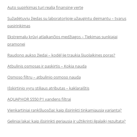
Auto supirkimas turi realią finansinę vertę
Sužadėtuvių žiedas su laboratorijoje užaugintu deimantu – tvarus
pasirinkimas
Ekstremalų krūvį atlaikančios medžiagos – Tiekimas sunkiajai
pramonei
Raudono aukso žiedai – kodėl jie traukia šiuolaikines poras?
Atbulinis osmosas ir paskirtis – Kokia nauda
Osmoso filtrų – atbulinio osmoso nauda
Išskirtinio vyrų stiliaus atributas – kaklaraištis
AQUAPHOR S550 P1 vandens filtrai
Vienkartiniai rankšluosčiai: kaip išsirinkti tinkamiausią variantą?
Geliniai lakai: kaip išsirinkti geriausią ir užtikrinti ilgalaikį rezultatą?