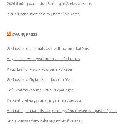
2026 6 būdų panaudoti žaidimų aikšteles vaikams
7 būdų panaudoti žaidimų namelį vaikams
GYVŪNŲ PREKĖS
Geriausias Josera maistas sterilizuotoms katėms
Augalinė alternatyva katėms – Tofu kraikas
Kačių kraiko rūšys – kokį parinkti katei
Geriausias kačių kraikas – kokios rūšies
Tofu kraikas katėms – kuo jis ypatingas
Perkant prekes gyvūnams galima sutaupyti
Ar naudinga naudotis akcijomis gyvūnų prekėmis – pastebėjimai
Šunų maistas daro įtaką augintinio išvaizdai