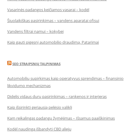
Vasarinės padangos keičiamos vasarai – kodėl
Šiuolaikiškas pasirinkimas – vandens aparatai ofisui
Vandens filtrai namui – kokybei
Kaip gauti pigesnį automobilio draudimą. Patarimai
SEO STRAIPSNIŲ TALPINIMAS
Automobilių supirkimas kaip operatyvus sprendimas – finansinio
likvidumo mechanizmas
Didelis vidaus durų pasirinkimas – rankenos ir interjeras
Kaip išsirinkti geriausią pelėsio valiklį
Kam reikalingas padangų žymėjimas – Išsamus paaiškinimas
Kodėl naudinga išbandyti CBD aliejų