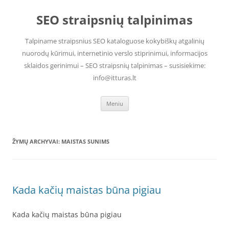
Pereiti
prie
SEO straipsnių talpinimas
turinio
Talpiname straipsnius SEO kataloguose kokybiškų atgalinių
nuorodų kūrimui, internetinio verslo stiprinimui, informacijos
sklaidos gerinimui – SEO straipsnių talpinimas – susisiekime:
info@itturas.lt
Meniu
ŽYMŲ ARCHYVAI:
MAISTAS SUNIMS
Kada kačių maistas būna pigiau
Kada kačių maistas būna pigiau