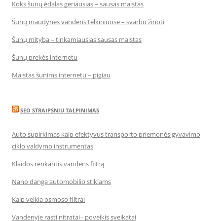
Koks šunų ėdalas geriausias – sausas maistas
Šunų maudynės vandens telkiniuose – svarbu žinoti
Šunų mityba – tinkamiausias sausas maistas
Šunų prekės internetu
Maistas šunims internetu – pigiau
SEO STRAIPSNIU TALPINIMAS
Auto supirkimas kaip efektyvus transporto priemonės gyvavimo
ciklo valdymo instrumentas
Klaidos renkantis vandens filtrą
Nano danga automobilio stiklams
Kaip veikia osmoso filtrai
Vandenyje rasti nitratai - poveikis sveikatai