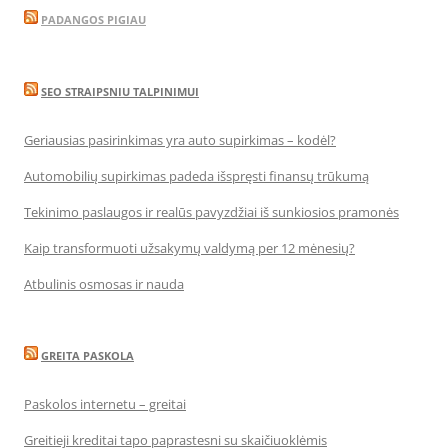
PADANGOS PIGIAU
SEO STRAIPSNIU TALPINIMUI
Geriausias pasirinkimas yra auto supirkimas – kodėl?
Automobilių supirkimas padeda išspręsti finansų trūkumą
Tekinimo paslaugos ir realūs pavyzdžiai iš sunkiosios pramonės
Kaip transformuoti užsakymų valdymą per 12 mėnesių?
Atbulinis osmosas ir nauda
GREITA PASKOLA
Paskolos internetu – greitai
Greitieji kreditai tapo paprastesni su skaičiuoklėmis