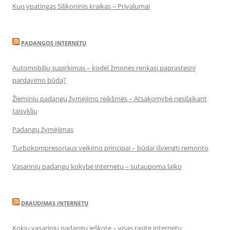
Kuo ypatingas Silikoninis kraikas – Privalumai
PADANGOS INTERNETU
Automobilių supirkimas – kodėl žmonės renkasi paprastesnį
pardavimo būdą?
Žieminių padangų žymėjimo reikšmės – Atsakomybė nesilaikant
taisyklių
Padangų žymėjimas
Turbokompresoriaus veikimo principai – būdai išvengti remonto
Vasarinių padangų kokybė internetu – sutaupoma laiko
DRAUDIMAS INTERNETU
Kokių vasarinių padangų ieškote – visas rasite internetu