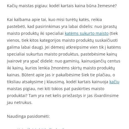
Kačių maistas pigiau: kodėl kartais kaina būna žemesnė?
Kai kalbama apie tai, kuo misi turėtų katės, reikia
pastebėti, kad pasirinkimas yra labai didelis: nuo įprastų
maisto produktų iki specialiai
katėms sukurto maisto
(tiek
vienos, tiek kitos kategorijos maisto produktų suskaičiuoti
galima labai daug). Jei dėmesį atkreipsime vien tik į katėms
specialiai sukurtus maisto produktus, pastebėsime kainų
įvairovė yra ypač didelė: nuo gaminių, kainuojančių centus
iki kainų, kurios lenkia žmonėms skirtų maisto produktų
kainas. Būtent apie jas ir pakalbėsime šiek tie plačiau, o
tiksliau atsakysime į klausimą, kodėl kartais kainuoja
kačių
maistas pigiau, nei kiti tokios pat paskirties maisto
produktai? Tam yra net kelis priežastys ir jas išvardinsime
jau netrukus.
Naudinga pasidomėti: