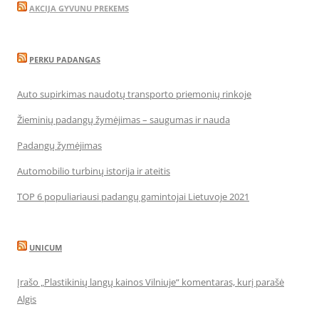
AKCIJA GYVUNU PREKEMS
PERKU PADANGAS
Auto supirkimas naudotų transporto priemonių rinkoje
Žieminių padangų žymėjimas – saugumas ir nauda
Padangų žymėjimas
Automobilio turbinų istorija ir ateitis
TOP 6 populiariausi padangų gamintojai Lietuvoje 2021
UNICUM
Įrašo „Plastikinių langų kainos Vilniuje“ komentaras, kurį parašė
Algis