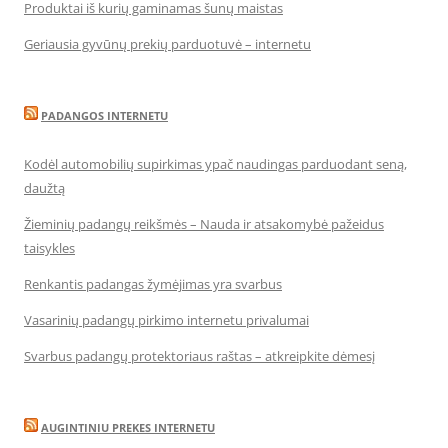
Produktai iš kurių gaminamas šunų maistas
Geriausia gyvūnų prekių parduotuvė – internetu
PADANGOS INTERNETU
Kodėl automobilių supirkimas ypač naudingas parduodant seną,
daužtą
Žieminių padangų reikšmės – Nauda ir atsakomybė pažeidus
taisykles
Renkantis padangas žymėjimas yra svarbus
Vasarinių padangų pirkimo internetu privalumai
Svarbus padangų protektoriaus raštas – atkreipkite dėmesį
AUGINTINIU PREKES INTERNETU