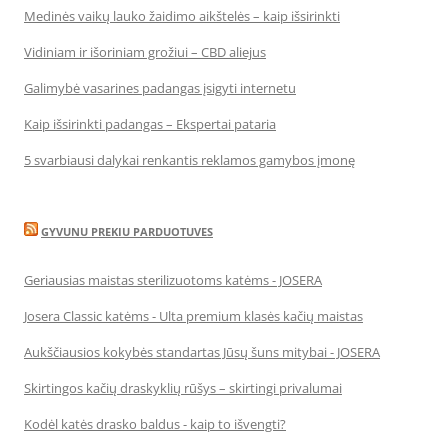
Medinės vaikų lauko žaidimo aikštelės – kaip išsirinkti
Vidiniam ir išoriniam grožiui – CBD aliejus
Galimybė vasarines padangas įsigyti internetu
Kaip išsirinkti padangas – Ekspertai pataria
5 svarbiausi dalykai renkantis reklamos gamybos įmonę
GYVUNU PREKIU PARDUOTUVES
Geriausias maistas sterilizuotoms katėms - JOSERA
Josera Classic katėms - Ulta premium klasės kačių maistas
Aukščiausios kokybės standartas Jūsų šuns mitybai - JOSERA
Skirtingos kačių draskyklių rūšys – skirtingi privalumai
Kodėl katės drasko baldus - kaip to išvengti?