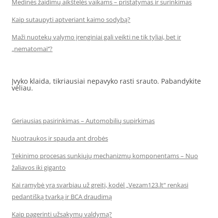
Medinės žaidimų aikštelės vaikams – pristatymas ir surinkimas
Kaip sutaupyti aptveriant kaimo sodybą?
Maži nuotekų valymo įrenginiai gali veikti ne tik tyliai, bet ir
„nematomai‘‘?
Įvyko klaida, tikriausiai nepavyko rasti srauto. Pabandykite
vėliau.
Geriausias pasirinkimas – Automobilių supirkimas
Nuotraukos ir spauda ant drobės
Tekinimo procesas sunkiųjų mechanizmų komponentams – Nuo
žaliavos iki giganto
Kai ramybė yra svarbiau už greitį, kodėl „Vezam123.lt“ renkasi
pedantišką tvarką ir BCA draudimą
Kaip pagerinti užsakymų valdymą?