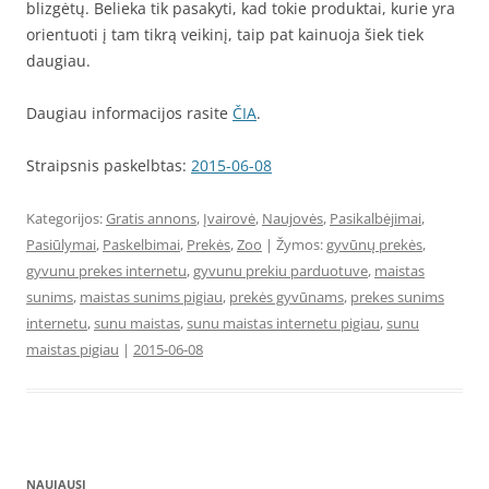
blizgėtų. Belieka tik pasakyti, kad tokie produktai, kurie yra
orientuoti į tam tikrą veikinį, taip pat kainuoja šiek tiek
daugiau.
Daugiau informacijos rasite
ČIA
.
Straipsnis paskelbtas:
2015-06-08
Kategorijos:
Gratis annons
,
Įvairovė
,
Naujovės
,
Pasikalbėjimai
,
Pasiūlymai
,
Paskelbimai
,
Prekės
,
Zoo
| Žymos:
gyvūnų prekės
,
gyvunu prekes internetu
,
gyvunu prekiu parduotuve
,
maistas
sunims
,
maistas sunims pigiau
,
prekės gyvūnams
,
prekes sunims
internetu
,
sunu maistas
,
sunu maistas internetu pigiau
,
sunu
maistas pigiau
|
2015-06-08
NAUJAUSI