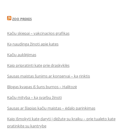
ZOO PREKES
Kačių skiepai – vakcinacijos grafikas
Ką naudinga žinoti apie kates
Kačių auklėjimas
Kaip pripratinti katę prie draskyklės
Sausas maistas šunims ar konservai – ką rinktis
Blogas kvapas iš šuns burnos – Halitozė
Kačių mityba – ką svarbu žinoti
Sausas ar šlapias kačių maistas – ėdalo parinkimas
Kaip išmokyti katę daryti į dėžutę su kraiku – prie tualeto katę
pratinkite su kantrybe