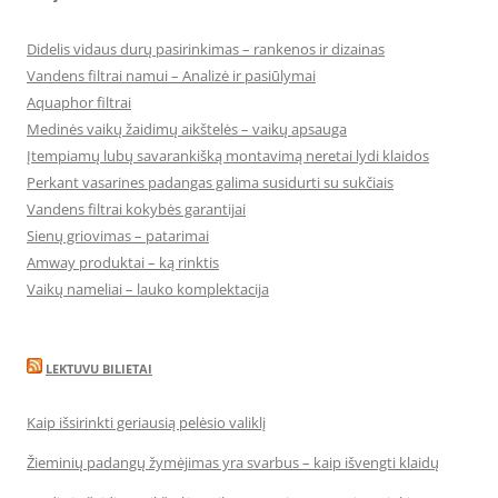
Didelis vidaus durų pasirinkimas – rankenos ir dizainas
Vandens filtrai namui – Analizė ir pasiūlymai
Aquaphor filtrai
Medinės vaikų žaidimų aikštelės – vaikų apsauga
Įtempiamų lubų savarankišką montavimą neretai lydi klaidos
Perkant vasarines padangas galima susidurti su sukčiais
Vandens filtrai kokybės garantijai
Sienų griovimas – patarimai
Amway produktai – ką rinktis
Vaikų nameliai – lauko komplektacija
LEKTUVU BILIETAI
Kaip išsirinkti geriausią pelėsio valiklį
Žieminių padangų žymėjimas yra svarbus – kaip išvengti klaidų