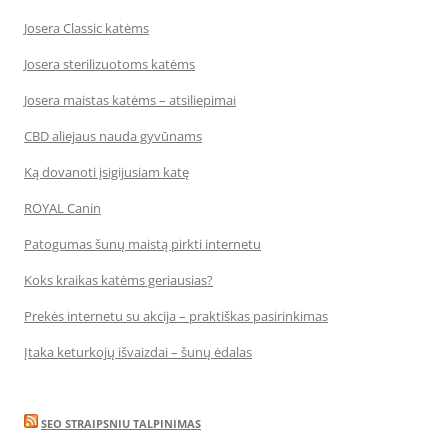
Josera Classic katėms
Josera sterilizuotoms katėms
Josera maistas katėms – atsiliepimai
CBD aliejaus nauda gyvūnams
Ką dovanoti įsigijusiam katę
ROYAL Canin
Patogumas šunų maistą pirkti internetu
Koks kraikas katėms geriausias?
Prekės internetu su akcija – praktiškas pasirinkimas
Įtaka keturkojų išvaizdai – šunų ėdalas
SEO STRAIPSNIU TALPINIMAS