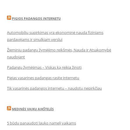
PIGIOS PADANGOS INTERNETU
Automobilių supirkimas yra ekonominė nauda fiziniams
pardavėjams ir smulkiam verslui
Žieminių padangų žymėjimo reikšmės, Nauda ir Atsakomybė
naudojant
Padangų žymėjimas – Viskas ką reikia žinoti
Pigias vasarines padangas rasite internetu
Tik vasarinės padangos internetu – naudotų nepirkčiau
MEDINĖS VAIKŲ AIKŠTELĖS
5 būdų panaudoti lauko namelį vaikams