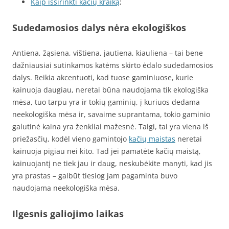
Kaip išsirinkti kačių kraiką
;
Sudedamosios dalys nėra ekologiškos
Antiena, žąsiena, vištiena, jautiena, kiauliena – tai bene
dažniausiai sutinkamos katėms skirto ėdalo sudedamosios
dalys. Reikia akcentuoti, kad tuose gaminiuose, kurie
kainuoja daugiau, neretai būna naudojama tik ekologiška
mėsa, tuo tarpu yra ir tokių gaminių, į kuriuos dedama
neekologiška mėsa ir, savaime suprantama, tokio gaminio
galutinė kaina yra ženkliai mažesnė. Taigi, tai yra viena iš
priežasčių, kodėl vieno gamintojo
kačių maistas
neretai
kainuoja pigiau nei kito. Tad jei pamatėte kačių maistą,
kainuojantį ne tiek jau ir daug, neskubėkite manyti, kad jis
yra prastas – galbūt tiesiog jam pagaminta buvo
naudojama neekologiška mėsa.
Ilgesnis galiojimo laikas