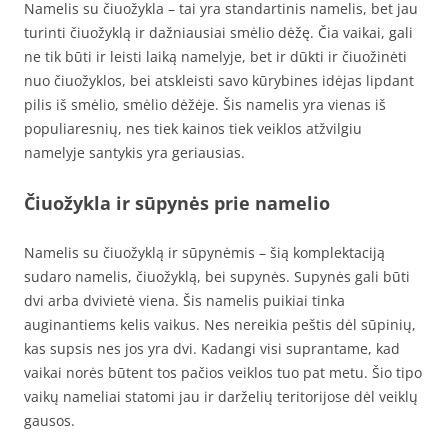
Namelis su čiuožykla – tai yra standartinis namelis, bet jau
turinti čiuožyklą ir dažniausiai smėlio dėžę. Čia vaikai, gali
ne tik būti ir leisti laiką namelyje, bet ir dūkti ir čiuožinėti
nuo čiuožyklos, bei atskleisti savo kūrybines idėjas lipdant
pilis iš smėlio, smėlio dėžėje. Šis namelis yra vienas iš
populiaresnių, nes tiek kainos tiek veiklos atžvilgiu
namelyje santykis yra geriausias.
Čiuožykla ir sūpynės prie namelio
Namelis su čiuožyklą ir sūpynėmis – šią komplektaciją
sudaro namelis, čiuožyklą, bei supynės. Supynės gali būti
dvi arba dvivietė viena. Šis namelis puikiai tinka
auginantiems kelis vaikus. Nes nereikia peštis dėl sūpinių,
kas supsis nes jos yra dvi. Kadangi visi suprantame, kad
vaikai norės būtent tos pačios veiklos tuo pat metu. Šio tipo
vaikų nameliai statomi jau ir darželių teritorijose dėl veiklų
gausos.