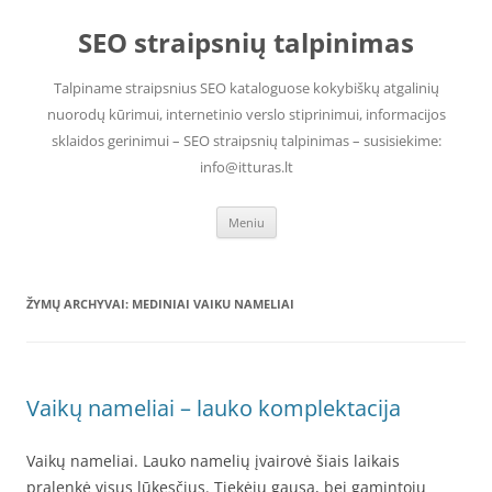
Pereiti
prie
SEO straipsnių talpinimas
turinio
Talpiname straipsnius SEO kataloguose kokybiškų atgalinių
nuorodų kūrimui, internetinio verslo stiprinimui, informacijos
sklaidos gerinimui – SEO straipsnių talpinimas – susisiekime:
info@itturas.lt
Meniu
ŽYMŲ ARCHYVAI:
MEDINIAI VAIKU NAMELIAI
Vaikų nameliai – lauko komplektacija
Vaikų nameliai. Lauko namelių įvairovė šiais laikais
pralenkė visus lūkesčius. Tiekėjų gausa, bei gamintojų