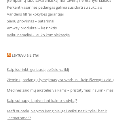
Įtempiamų lubų savarankišką montavimą neretai lydi klaidos
Perkant vasarines padangas galima susidurti su sukčiais
Vandens filtrai kokybės garantijai
Sienų griovimas – patarimai
Amway produktai – ką rinktis
Vaikų nameliai – lauko komplektacija
LEKTUVU BILIETAI
Kaip išsirinkti geriausią pelėsio valiklį
Žieminių padangų žymėjimas yra svarbus – kaip išvengti klaidų
Medinės žaidimų aikštelės vaikams – pristatymas ir surinkimas
Kaip sutaupyti aptveriant kaimo sodybą?
Maži nuotekų valymo įrenginiai gali veikti ne tik tyliai, bet ir
„nematomai‘‘?