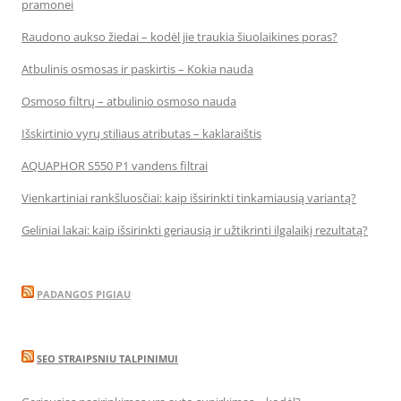
pramonei
Raudono aukso žiedai – kodėl jie traukia šiuolaikines poras?
Atbulinis osmosas ir paskirtis – Kokia nauda
Osmoso filtrų – atbulinio osmoso nauda
Išskirtinio vyrų stiliaus atributas – kaklaraištis
AQUAPHOR S550 P1 vandens filtrai
Vienkartiniai rankšluosčiai: kaip išsirinkti tinkamiausią variantą?
Geliniai lakai: kaip išsirinkti geriausią ir užtikrinti ilgalaikį rezultatą?
PADANGOS PIGIAU
SEO STRAIPSNIU TALPINIMUI