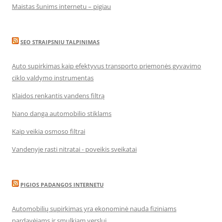
Maistas šunims internetu – pigiau
SEO STRAIPSNIU TALPINIMAS
Auto supirkimas kaip efektyvus transporto priemonės gyvavimo
ciklo valdymo instrumentas
Klaidos renkantis vandens filtrą
Nano danga automobilio stiklams
Kaip veikia osmoso filtrai
Vandenyje rasti nitratai - poveikis sveikatai
PIGIOS PADANGOS INTERNETU
Automobilių supirkimas yra ekonominė nauda fiziniams
pardavėjams ir smulkiam verslui