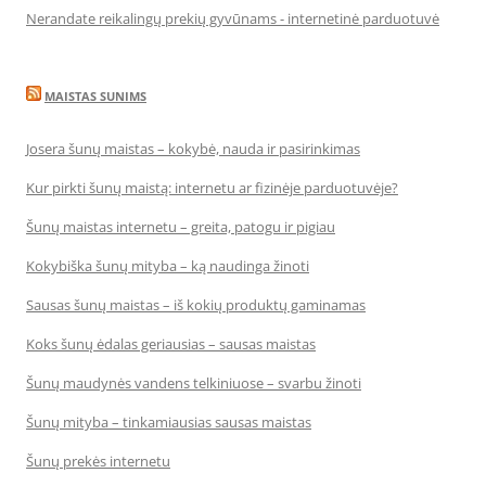
Nerandate reikalingų prekių gyvūnams - internetinė parduotuvė
MAISTAS SUNIMS
Josera šunų maistas – kokybė, nauda ir pasirinkimas
Kur pirkti šunų maistą: internetu ar fizinėje parduotuvėje?
Šunų maistas internetu – greita, patogu ir pigiau
Kokybiška šunų mityba – ką naudinga žinoti
Sausas šunų maistas – iš kokių produktų gaminamas
Koks šunų ėdalas geriausias – sausas maistas
Šunų maudynės vandens telkiniuose – svarbu žinoti
Šunų mityba – tinkamiausias sausas maistas
Šunų prekės internetu