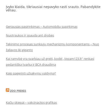
Įvyko klaida, tikriausiai nepavyko rasti srauto. Pabandykite
vėliau.
Geriausias pasirinkimas – Automobilių supirkimas
Nuotraukos ir spauda ant drobės
Tekinimo procesas sunkiųjų mechanizmų komponentams – Nuo
žaliavos iki giganto
Kai ramybė yra svarbiau už greitį, kodėl „Vezam123.lt“ renkasi
pedantišką tvarką ir BCA draudimą
Kaip pagerinti užsakymų valdymą?
ZOO PREKES
Kačių skiepai – vakcinacijos grafikas