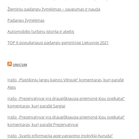
Žieminių padangų žymėjimas – saugumas ir nauda
Padangų žymėjimas
Automobilio turbinų istorija ir ateitis
TOP 6 populiariausi padangų gamintojai Lietuvoje 2021
UNICUM
Įrašo „Plastikinių langų kainos Vilniuje“ komentaras, kurį parašė
Algis
Įrašo „Prezervatyvai yra draugiškiausia priemonė Jūsų sveikatai“
komentaras, kurį parašė Sargiai
Įrašo „Prezervatyvai yra draugiškiausia priemonė Jūsų sveikatai“
komentaras, kurį parašė Prezervatyvai
Įrašo „Svarbi informacija apie vairavimo mokyklą Auruda“