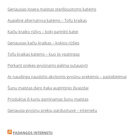
Geriausias Josera maistas sterilizuotoms katėms
Augalinė alternatyva katėms – Tofu kraikas
Kačių kraiko rūšys – kokį parinkti katei
Geriausias kačių kraikas – kokios rūšies
Tofu kraikas katėms – kuo jis ypatingas
Perkant prekes gyvūnams galima sutaupyti
Ar naudinga naudotis akcijomis gyvūnų prekėmis – pastebėjimai
Šunų maistas daro įtaką augintinio išvaizdai
Produktai iš kurių gaminamas šunų maistas
Geriausia gyvūnų prekių parduotuvė – internetu
PADANGOS INTERNETU