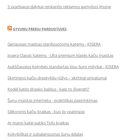
5 svarbiausi dalykai renkantis reklamos gamybos įmonę
GYVUNU PREKIU PARDUOTUVES
Geriausias maistas sterilizuotoms katėms - JOSERA
Josera Classic katėms - Ulta premium klasės kačių maistas
Aukščiausios kokybės standartas Jūsų šuns mitybai - JOSERA
Skirtingos kačių draskyklių rūšys – skirtingi privalumai
Kodėl katės drasko baldus - kaip to išvengti?
Šunų maistas internetu - praktiškas pasirinkimas
Silikoninis kačių kraikas - kuo jis ypatingas
Ar mano katei patiks Tofu kraikas
Kokybiškas ir subalansuotas šunų ėdalas