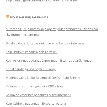
Kaip gauti pigesnį automobilio draudimą. Patarimai
SEO STRAIPSNIŲ TALPINIMAS
Automobilių supirkimas kaip operatyvus sprendimas – finansinio
likvidumo mechanizmas
Didelis vidaus durų pasirinkimas – rankenos ir interjeras
Kaip išsirinkti geriausią pelėsio valiklį
Kam reikalingas padangų žymėjimas – Išsamus paaiškinimas
Kodėl naudinga išbandyti CBD aliejų
Medinės vaikų lauko žaidimo aikštelės – kaip išsirinkti
Vidiniam ir išoriniam grožiui – CBD aliejus
Galimybė vasarines padangas įsigyti internetu
Kaip išsirinkti padangas – Ekspertai pataria