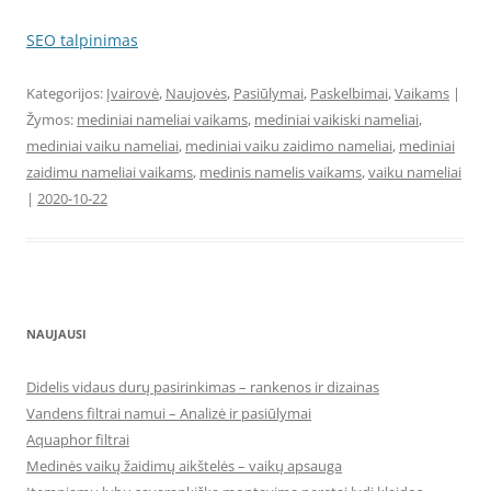
SEO talpinimas
Kategorijos:
Įvairovė
,
Naujovės
,
Pasiūlymai
,
Paskelbimai
,
Vaikams
|
Žymos:
mediniai nameliai vaikams
,
mediniai vaikiski nameliai
,
mediniai vaiku nameliai
,
mediniai vaiku zaidimo nameliai
,
mediniai
zaidimu nameliai vaikams
,
medinis namelis vaikams
,
vaiku nameliai
|
2020-10-22
NAUJAUSI
Didelis vidaus durų pasirinkimas – rankenos ir dizainas
Vandens filtrai namui – Analizė ir pasiūlymai
Aquaphor filtrai
Medinės vaikų žaidimų aikštelės – vaikų apsauga