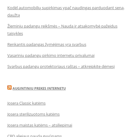
Kodėl automobilių supirkimas ypač naudingas parduodant seną,
daužtą
Žieminių padangų reikšmės – Nauda ir atsakomybė pažeidus
taisykles
Renkantis padangas žymėjimas yra svarbus
Vasarinių padangų pirkimo internetu privalumai
Svarbus padangų protektoriaus raštas – atkreipkite dėmesį
AUGINTINIU PREKES INTERNETU
Josera Classic katėms
Josera sterilizuotoms katėms
Josera maistas katėms – atsiliepimai
CBD aliejaus nauda gyvūnams