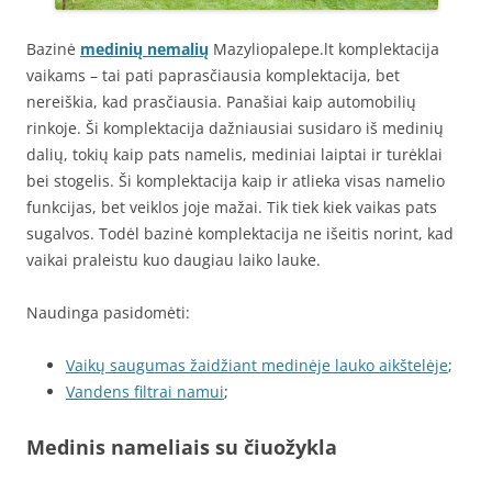
Bazinė
medinių nemalių
Mazyliopalepe.lt komplektacija
vaikams – tai pati paprasčiausia komplektacija, bet
nereiškia, kad prasčiausia. Panašiai kaip automobilių
rinkoje. Ši komplektacija dažniausiai susidaro iš medinių
dalių, tokių kaip pats namelis, mediniai laiptai ir turėklai
bei stogelis. Ši komplektacija kaip ir atlieka visas namelio
funkcijas, bet veiklos joje mažai. Tik tiek kiek vaikas pats
sugalvos. Todėl bazinė komplektacija ne išeitis norint, kad
vaikai praleistu kuo daugiau laiko lauke.
Naudinga pasidomėti:
Vaikų saugumas žaidžiant medinėje lauko aikštelėje
;
Vandens filtrai namui
;
Medinis nameliais su čiuožykla