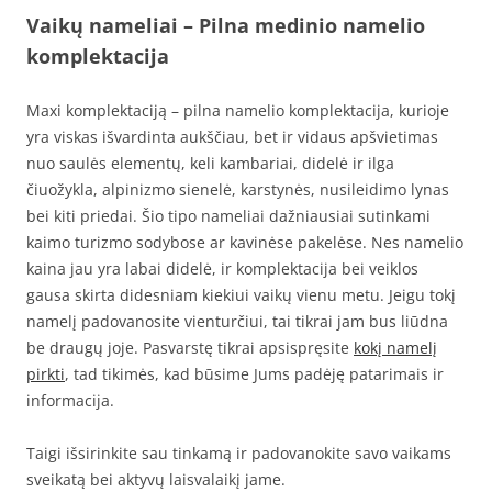
Vaikų nameliai – Pilna medinio namelio
komplektacija
Maxi komplektaciją – pilna namelio komplektacija, kurioje
yra viskas išvardinta aukščiau, bet ir vidaus apšvietimas
nuo saulės elementų, keli kambariai, didelė ir ilga
čiuožykla, alpinizmo sienelė, karstynės, nusileidimo lynas
bei kiti priedai. Šio tipo nameliai dažniausiai sutinkami
kaimo turizmo sodybose ar kavinėse pakelėse. Nes namelio
kaina jau yra labai didelė, ir komplektacija bei veiklos
gausa skirta didesniam kiekiui vaikų vienu metu. Jeigu tokį
namelį padovanosite vienturčiui, tai tikrai jam bus liūdna
be draugų joje. Pasvarstę tikrai apsispręsite
kokį namelį
pirkti
, tad tikimės, kad būsime Jums padėję patarimais ir
informacija.
Taigi išsirinkite sau tinkamą ir padovanokite savo vaikams
sveikatą bei aktyvų laisvalaikį jame.