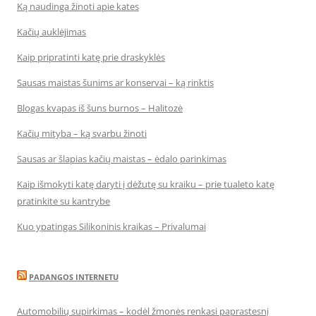
Ką naudinga žinoti apie kates
Kačių auklėjimas
Kaip pripratinti katę prie draskyklės
Sausas maistas šunims ar konservai – ką rinktis
Blogas kvapas iš šuns burnos – Halitozė
Kačių mityba – ką svarbu žinoti
Sausas ar šlapias kačių maistas – ėdalo parinkimas
Kaip išmokyti katę daryti į dėžutę su kraiku – prie tualeto katę
pratinkite su kantrybe
Kuo ypatingas Silikoninis kraikas – Privalumai
PADANGOS INTERNETU
Automobilių supirkimas – kodėl žmonės renkasi paprastesnį