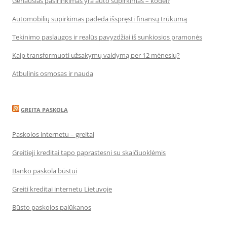
Geriausias pasirinkimas yra auto supirkimas – kodėl?
Automobilių supirkimas padeda išspręsti finansų trūkumą
Tekinimo paslaugos ir realūs pavyzdžiai iš sunkiosios pramonės
Kaip transformuoti užsakymų valdymą per 12 mėnesių?
Atbulinis osmosas ir nauda
GREITA PASKOLA
Paskolos internetu – greitai
Greitieji kreditai tapo paprastesni su skaičiuoklėmis
Banko paskola būstui
Greiti kreditai internetu Lietuvoje
Būsto paskolos palūkanos