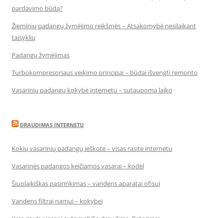
pardavimo būdą?
Žieminių padangų žymėjimo reikšmės – Atsakomybė nesilaikant
taisyklių
Padangų žymėjimas
Turbokompresoriaus veikimo principai – būdai išvengti remonto
Vasarinių padangų kokybė internetu – sutaupoma laiko
DRAUDIMAS INTERNETU
Kokių vasarinių padangų ieškote – visas rasite internetu
Vasarinės padangos keičiamos vasarai – kodėl
Šiuolaikiškas pasirinkimas – vandens aparatai ofisui
Vandens filtrai namui – kokybei