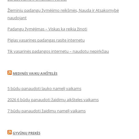
Žieminių padangų žymėjimo reikšmės, Nauda ir Atsakomybė
naudojant
Padangų žymėjimas – Viskas ką reikia žinoti
Pigias vasarines padangas rasite internetu
Tik vasarinės padangos internetu – naudotų nepirkčiau
MEDINĖS VAIKŲ AIKŠTELĖS
5 būdų panaudoti lauko namelį vaikams
2026 6 būdų panaudoti žaidimų aikšteles vaikams
7 būdų panaudoti žaidimų namelį vaikams
GYVŪNŲ PREKĖS