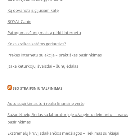
Ką dovanoti įsigijusiam katę
ROYAL Canin
Patogumas šunų maistą pirkti internetu
Koks kraikas katėms geriausias?
Prekės internetu su akcija – praktiškas pasirinkimas
Įtaka keturkojų išvaizdai – šunų ėdalas
SEO STRAIPSNIU TALPINIMAS
Auto supirkimas turi realią finansinę vertę
Sužadėtuvių žiedas su laboratorijoje užaugintu deimantu – tvarus
pasirinkimas
Ekstremalų krūvį atlaikančios medžiagos – Tiekimas sunkiajai