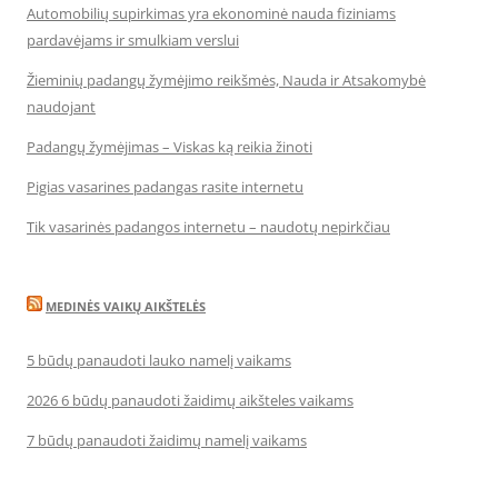
Automobilių supirkimas yra ekonominė nauda fiziniams
pardavėjams ir smulkiam verslui
Žieminių padangų žymėjimo reikšmės, Nauda ir Atsakomybė
naudojant
Padangų žymėjimas – Viskas ką reikia žinoti
Pigias vasarines padangas rasite internetu
Tik vasarinės padangos internetu – naudotų nepirkčiau
MEDINĖS VAIKŲ AIKŠTELĖS
5 būdų panaudoti lauko namelį vaikams
2026 6 būdų panaudoti žaidimų aikšteles vaikams
7 būdų panaudoti žaidimų namelį vaikams