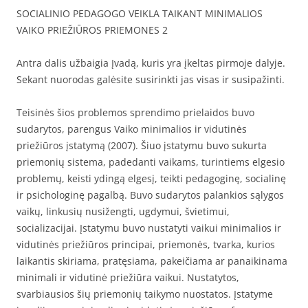
SOCIALINIO PEDAGOGO VEIKLA TAIKANT MINIMALIOS
VAIKO PRIEŽIŪROS PRIEMONES 2
Antra dalis užbaigia Įvadą, kuris yra įkeltas pirmoje dalyje.
Sekant nuorodas galėsite susirinkti jas visas ir susipažinti.
Teisinės šios problemos sprendimo prielaidos buvo
sudarytos, parengus Vaiko minimalios ir vidutinės
priežiūros įstatymą (2007). Šiuo įstatymu buvo sukurta
priemonių sistema, padedanti vaikams, turintiems elgesio
problemų, keisti ydingą elgesį, teikti pedagoginę, socialinę
ir psichologinę pagalbą. Buvo sudarytos palankios sąlygos
vaikų, linkusių nusižengti, ugdymui, švietimui,
socializacijai. Įstatymu buvo nustatyti vaikui minimalios ir
vidutinės priežiūros principai, priemonės, tvarka, kurios
laikantis skiriama, pratęsiama, pakeičiama ar panaikinama
minimali ir vidutinė priežiūra vaikui. Nustatytos,
svarbiausios šių priemonių taikymo nuostatos. Įstatyme