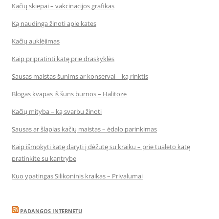
Kačių skiepai – vakcinacijos grafikas
Ką naudinga žinoti apie kates
Kačių auklėjimas
Kaip pripratinti katę prie draskyklės
Sausas maistas šunims ar konservai – ką rinktis
Blogas kvapas iš šuns burnos – Halitozė
Kačių mityba – ką svarbu žinoti
Sausas ar šlapias kačių maistas – ėdalo parinkimas
Kaip išmokyti katę daryti į dėžutę su kraiku – prie tualeto katę
pratinkite su kantrybe
Kuo ypatingas Silikoninis kraikas – Privalumai
PADANGOS INTERNETU