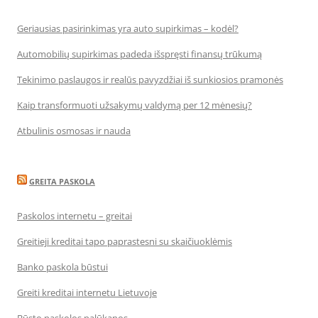
Geriausias pasirinkimas yra auto supirkimas – kodėl?
Automobilių supirkimas padeda išspręsti finansų trūkumą
Tekinimo paslaugos ir realūs pavyzdžiai iš sunkiosios pramonės
Kaip transformuoti užsakymų valdymą per 12 mėnesių?
Atbulinis osmosas ir nauda
GREITA PASKOLA
Paskolos internetu – greitai
Greitieji kreditai tapo paprastesni su skaičiuoklėmis
Banko paskola būstui
Greiti kreditai internetu Lietuvoje