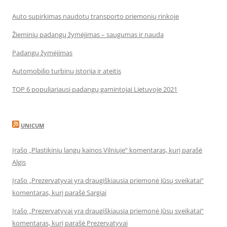
Auto supirkimas naudotų transporto priemonių rinkoje
Žieminių padangų žymėjimas – saugumas ir nauda
Padangų žymėjimas
Automobilio turbinų istorija ir ateitis
TOP 6 populiariausi padangų gamintojai Lietuvoje 2021
UNICUM
Įrašo „Plastikinių langų kainos Vilniuje“ komentaras, kurį parašė
Algis
Įrašo „Prezervatyvai yra draugiškiausia priemonė Jūsų sveikatai“
komentaras, kurį parašė Sargiai
Įrašo „Prezervatyvai yra draugiškiausia priemonė Jūsų sveikatai“
komentaras, kurį parašė Prezervatyvai