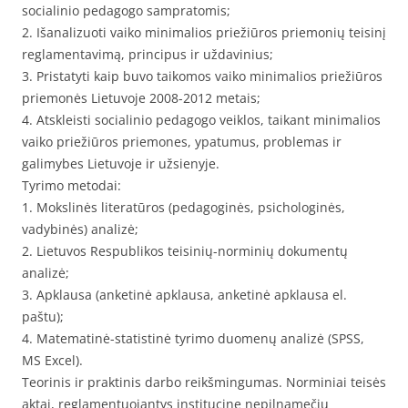
socialinio pedagogo sampratomis;
2. Išanalizuoti vaiko minimalios priežiūros priemonių teisinį
reglamentavimą, principus ir uždavinius;
3. Pristatyti kaip buvo taikomos vaiko minimalios priežiūros
priemonės Lietuvoje 2008-2012 metais;
4. Atskleisti socialinio pedagogo veiklos, taikant minimalios
vaiko priežiūros priemones, ypatumus, problemas ir
galimybes Lietuvoje ir užsienyje.
Tyrimo metodai:
1. Mokslinės literatūros (pedagoginės, psichologinės,
vadybinės) analizė;
2. Lietuvos Respublikos teisinių-norminių dokumentų
analizė;
3. Apklausa (anketinė apklausa, anketinė apklausa el.
paštu);
4. Matematinė-statistinė tyrimo duomenų analizė (SPSS,
MS Excel).
Teorinis ir praktinis darbo reikšmingumas. Norminiai teisės
aktai, reglamentuojantys institucinę nepilnamečių