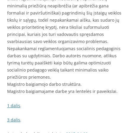
minimalią priežiūrą neapibrėžia (ar apibrėžia gana
formaliai ir paviršutiniškai) pagrindinių šių įstaigų veiklos
tikslų ir sąlygų, todėl nepakankamai aišku, kas sudaro jų
veiklos prioritetinę kryptį, nėra tiksliai suformuluoti
principai, kuriais jos turi vadovautis spręsdamos
svarbiausias savo veiklos organizavimo problemas.
Nepakankamai reglamentuojamas socialinis pedagoginis
darbas su ugdytiniais. Darbo autorės nuomone, atlikus
tyrimą turėtų paaiškėti kaip būtų galima optimizuoti
socialinio pedagogo veiklą taikant minimalios vaiko
priežiūros priemones.
Magistro baigiamojo darbo struktūra.
Magistro baigiamajame darbe yra lentelės ir paveikslai.
1 dalis
.
3 dalis
.