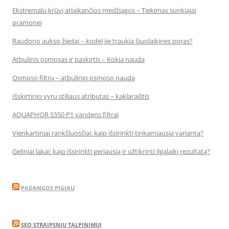
Ekstremalų krūvį atlaikančios medžiagos – Tiekimas sunkiajai
pramonei
Raudono aukso žiedai – kodėl jie traukia šiuolaikines poras?
Atbulinis osmosas ir paskirtis – Kokia nauda
Osmoso filtrų – atbulinio osmoso nauda
Išskirtinio vyrų stiliaus atributas – kaklaraištis
AQUAPHOR S550 P1 vandens filtrai
Vienkartiniai rankšluosčiai: kaip išsirinkti tinkamiausią variantą?
Geliniai lakai: kaip išsirinkti geriausią ir užtikrinti ilgalaikį rezultatą?
PADANGOS PIGIAU
SEO STRAIPSNIU TALPINIMUI