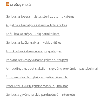
GYVŪNŲ PREKĖS
Geriausias Josera maistas sterilizuotoms katėms
Augalinė alternatyva katėms – Tofu kraikas
Kačių kraiko rūšys – kokį parinkti katei
Geriausias kačių kraikas – kokios rūšies
Tofu kraikas katėms – kuo jis ypatingas
Perkant prekes gyvūnams galima sutaupyti
Ar naudinga naudotis akcijomis gyvūnų prekėmis – pastebėjimai
Šunų maistas daro įtaką augintinio išvaizdai
Produktai iš kurių gaminamas šunų maistas
Geriausia gyvūnų prekių parduotuvė – internetu