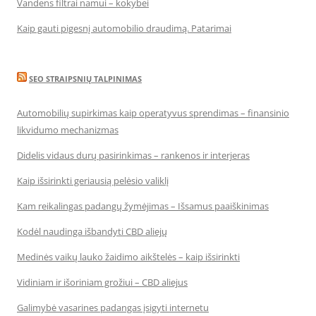
Vandens filtrai namui – kokybei
Kaip gauti pigesnį automobilio draudimą. Patarimai
SEO STRAIPSNIŲ TALPINIMAS
Automobilių supirkimas kaip operatyvus sprendimas – finansinio
likvidumo mechanizmas
Didelis vidaus durų pasirinkimas – rankenos ir interjeras
Kaip išsirinkti geriausią pelėsio valiklį
Kam reikalingas padangų žymėjimas – Išsamus paaiškinimas
Kodėl naudinga išbandyti CBD aliejų
Medinės vaikų lauko žaidimo aikštelės – kaip išsirinkti
Vidiniam ir išoriniam grožiui – CBD aliejus
Galimybė vasarines padangas įsigyti internetu