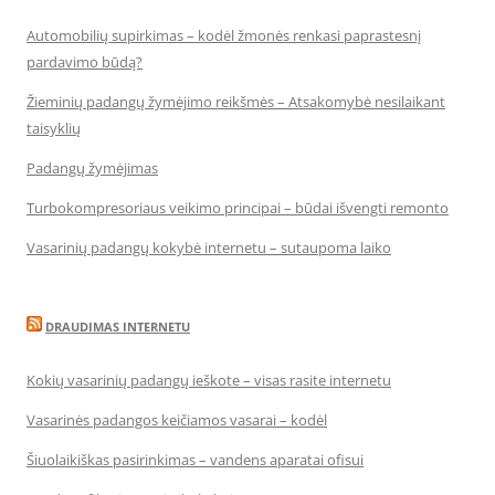
Automobilių supirkimas – kodėl žmonės renkasi paprastesnį
pardavimo būdą?
Žieminių padangų žymėjimo reikšmės – Atsakomybė nesilaikant
taisyklių
Padangų žymėjimas
Turbokompresoriaus veikimo principai – būdai išvengti remonto
Vasarinių padangų kokybė internetu – sutaupoma laiko
DRAUDIMAS INTERNETU
Kokių vasarinių padangų ieškote – visas rasite internetu
Vasarinės padangos keičiamos vasarai – kodėl
Šiuolaikiškas pasirinkimas – vandens aparatai ofisui