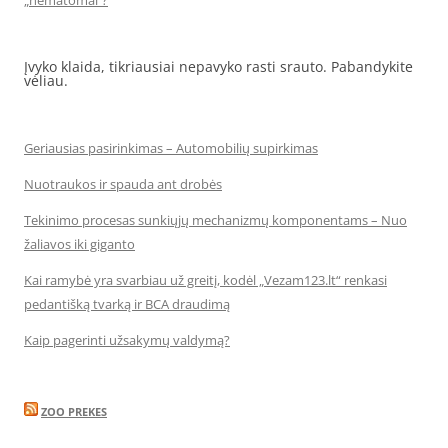
„nematomai‘‘?
Įvyko klaida, tikriausiai nepavyko rasti srauto. Pabandykite
vėliau.
Geriausias pasirinkimas – Automobilių supirkimas
Nuotraukos ir spauda ant drobės
Tekinimo procesas sunkiųjų mechanizmų komponentams – Nuo
žaliavos iki giganto
Kai ramybė yra svarbiau už greitį, kodėl „Vezam123.lt“ renkasi
pedantišką tvarką ir BCA draudimą
Kaip pagerinti užsakymų valdymą?
ZOO PREKES