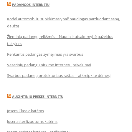
PADANGOS INTERNETU
Kodėl automobilių supirkimas ypač naudingas parduodant seną,
daužtą
Žieminių padangų reikšmės – Nauda ir atsakomybė pažeidus
taisykles
Renkantis padangas žymėjimas yra svarbus
Vasarinių padangų pirkimo internetu privalumai
Svarbus padangų protektoriaus raštas – atkreipkite dėmesį
AUGINTINIU PREKES INTERNETU
Josera Classic katėms
Josera sterilizuotoms katėms