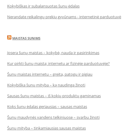
Kokybiškas ir subalansuotas šunų ėdalas
Nerandate reikalingų prekių gyvūnams - internetinė parduotuvė
MAISTAS SUNIMS
Josera šunų maistas – kokybė, nauda ir pasirinkimas
Kur pirkti šunų maistą: internetu ar fizinėje parduotuvėje?
Šunų maistas internetu – greita, patogu ir pigiau
Kokybiška šunų mityba – ką naudinga žinoti
Sausas šunų maistas – iš kokių produktų gaminamas
Koks šunų ėdalas geriausias – sausas maistas
Šunų maudynės vandens telkiniuose – svarbu žinoti
Šunų mityba – tinkamiausias sausas maistas