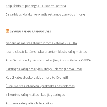
Kaip išsirinkti padangas – Ekspertai pataria
5 svarbiausi dalykai renkantis reklamos gamybos įmonę
GYVUNU PREKIU PARDUOTUVES
Geriausias maistas sterilizuotoms katėms - JOSERA
Josera Classic katėms - Ulta premium klasės kačių maistas
Aukščiausios kokybės standartas Jūsų šuns mitybai - JOSERA
Skirtingos kačių draskyklių rūšys – skirtingi privalumai
Kodėl katės drasko baldus - kaip to išvengti?
Šunų maistas internetu - praktiškas pasirinkimas
Silikoninis kačių kraikas - kuo jis ypatingas
Ar mano katei patiks Tofu kraikas