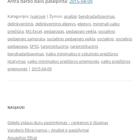
Antra darbo dalis patalpinta:
2015-04-09
Kategorijos:
Įvairovė
| Žymos:
analizė
,
bendradarbiavimas
,
delinkventinis
,
delinkventinis elgesys
,
elgesys
,
minimali vaiko
priežiūra
,
MS Excel
,
pedagogas
,
pedagogo veikla
,
socialinio
pedagogo samprata
,
socialinio pedagogo veikla
,
socialinis
,
socialinis
pedagogas
,
SPSS
,
tarpinstitucinis
,
tarpinstitucinis
bendradarbiavimas
,
Vaiko minimalios ir vidutinės priežiūros
įstatymas
,
vaiko minimalios priežiūros priemonės
,
vaiko priežiūros
priemonės
|
2015-04-09
NAUJAUSI
Didelis vidaus durų pasirinkimas – rankenos ir dizainas
Vandens filtrai namui – Analizė ir pasiūlymai
Aquaphor filtrai