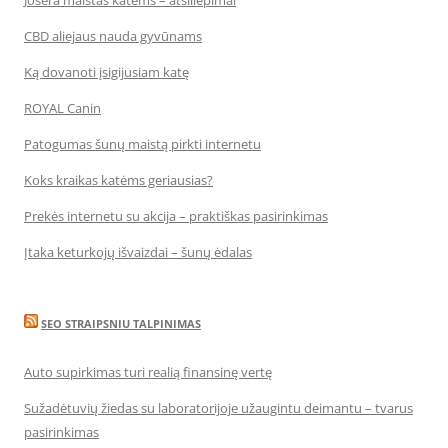
Josera maistas katėms – atsiliepimai
CBD aliejaus nauda gyvūnams
Ką dovanoti įsigijusiam katę
ROYAL Canin
Patogumas šunų maistą pirkti internetu
Koks kraikas katėms geriausias?
Prekės internetu su akcija – praktiškas pasirinkimas
Įtaka keturkojų išvaizdai – šunų ėdalas
SEO STRAIPSNIU TALPINIMAS
Auto supirkimas turi realią finansinę vertę
Sužadėtuvių žiedas su laboratorijoje užaugintu deimantu – tvarus
pasirinkimas