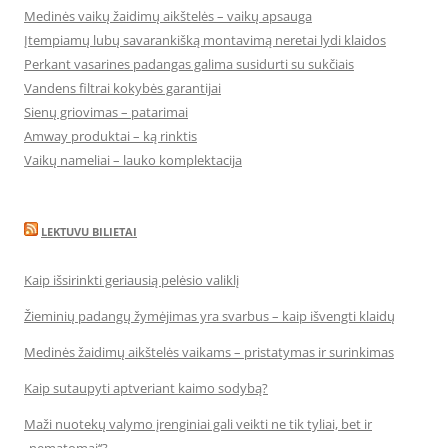
Medinės vaikų žaidimų aikštelės – vaikų apsauga
Įtempiamų lubų savarankišką montavimą neretai lydi klaidos
Perkant vasarines padangas galima susidurti su sukčiais
Vandens filtrai kokybės garantijai
Sienų griovimas – patarimai
Amway produktai – ką rinktis
Vaikų nameliai – lauko komplektacija
LEKTUVU BILIETAI
Kaip išsirinkti geriausią pelėsio valiklį
Žieminių padangų žymėjimas yra svarbus – kaip išvengti klaidų
Medinės žaidimų aikštelės vaikams – pristatymas ir surinkimas
Kaip sutaupyti aptveriant kaimo sodybą?
Maži nuotekų valymo įrenginiai gali veikti ne tik tyliai, bet ir