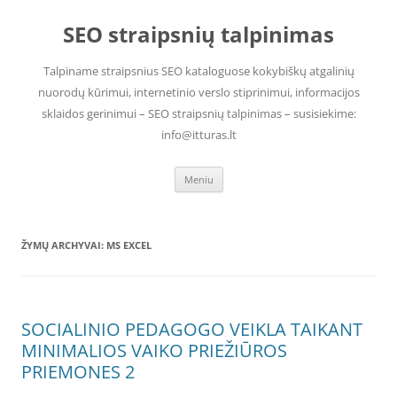
Pereiti
prie
SEO straipsnių talpinimas
turinio
Talpiname straipsnius SEO kataloguose kokybiškų atgalinių
nuorodų kūrimui, internetinio verslo stiprinimui, informacijos
sklaidos gerinimui – SEO straipsnių talpinimas – susisiekime:
info@itturas.lt
Meniu
ŽYMŲ ARCHYVAI:
MS EXCEL
SOCIALINIO PEDAGOGO VEIKLA TAIKANT
MINIMALIOS VAIKO PRIEŽIŪROS
PRIEMONES 2