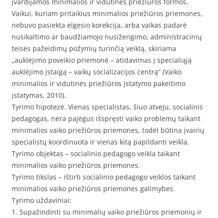
įvardijamos minimalios ir vidutinės priežiūros formos.
Vaikui, kuriam pritaikius minimalios priežiūros priemones,
nebuvo pasiekta elgesio korekcija, arba vaikas padarė
nusikaltimo ar baudžiamojo nusižengimo, administracinių
teisės pažeidimų požymių turinčią veiklą, skiriama
„auklėjimo poveikio priemonė – atidavimas į specialiąją
auklėjimo įstaigą – vaikų socializacijos centrą“ (Vaiko
minimalios ir vidutinės priežiūros įstatymo pakeitimo
įstatymas, 2010).
Tyrimo hipotezė. Vienas specialistas, šiuo atveju, socialinis
pedagogas, nėra pajėgus išspręsti vaiko problemų taikant
minimalios vaiko priežiūros priemones, todėl būtina įvairių
specialistų koordinuota ir vienas kitą papildanti veikla.
Tyrimo objektas – socialinio pedagogo veikla taikant
minimalios vaiko priežiūros priemones.
Tyrimo tikslas – ištirti socialinio pedagogo veiklos taikant
minimalios vaiko priežiūros priemones galimybes.
Tyrimo uždaviniai:
1. Supažindinti su minimalių vaiko priežiūros priemonių ir