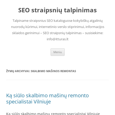
Pereiti
prie
SEO straipsnių talpinimas
turinio
Talpiname straipsnius SEO kataloguose kokybiškų atgalinių
nuorodų kūrimui, internetinio verslo stiprinimui, informacijos
sklaidos gerinimui – SEO straipsnių talpinimas – susisiekime:
info@itturas.lt
Meniu
ŽYMŲ ARCHYVAI:
SKALBIMO MAŠINOS REMONTAS
Ką siūlo skalbimo mašinų remonto
specialistai Vilniuje
Ką siūlo skalbimo mašinų remonto specialistai Vilniuje