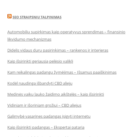
SEO STRAIPSNIŲ TALPINIMAS
Automobilių supirkimas kaip operatyvus sprendimas – finansinio
likvidumo mechanizmas
Didelis vidaus durų pasirinkimas – rankenos ir interjeras
Kaip išsirinkti geriausią pelėsio valiklį
Kam reikalingas padangų žymėjimas – Išsamus paaiškinimas
Kodėl naudinga išbandyti CBD aliejų
Medinės vaikų lauko žaidimo aikštelės – kaip išsirinkti
Vidiniam ir išoriniam grožiui – CBD aliejus
Galimybė vasarines padangas įsigyti internetu
Kaip išsirinkti padangas – Ekspertai pataria