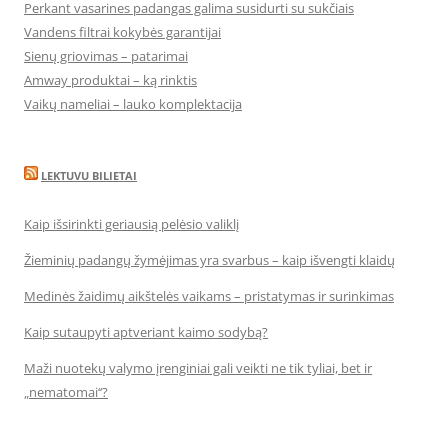
Perkant vasarines padangas galima susidurti su sukčiais
Vandens filtrai kokybės garantijai
Sienų griovimas – patarimai
Amway produktai – ką rinktis
Vaikų nameliai – lauko komplektacija
LEKTUVU BILIETAI
Kaip išsirinkti geriausią pelėsio valiklį
Žieminių padangų žymėjimas yra svarbus – kaip išvengti klaidų
Medinės žaidimų aikštelės vaikams – pristatymas ir surinkimas
Kaip sutaupyti aptveriant kaimo sodybą?
Maži nuotekų valymo įrenginiai gali veikti ne tik tyliai, bet ir
„nematomai‘‘?