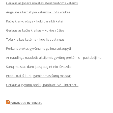
Geriausias Josera maistas sterilizuotoms katėms
Augalinė alternatyva katėms – Tofu kraikas
Kačių kraiko rūšys – kokį parinkti katei
Geriausias kačių kraikas – kokios rūšies
Tofu kraikas katėms – kuo jis ypatingas
Perkant prekes gyvūnams galima sutaupyti
Ar naudinga naudotis akcijomis gyvūnų prekėmis – pastebėjimai
Šunų maistas daro įtaką augintinio išvaizdai
Produktai iš kurių gaminamas šunų maistas
Geriausia gyvūnų prekių parduotuvė – internetu
PADANGOS INTERNETU