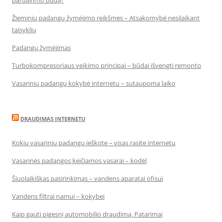
pardavimo būdą?
Žieminių padangų žymėjimo reikšmės – Atsakomybė nesilaikant
taisyklių
Padangų žymėjimas
Turbokompresoriaus veikimo principai – būdai išvengti remonto
Vasarinių padangų kokybė internetu – sutaupoma laiko
DRAUDIMAS INTERNETU
Kokių vasarinių padangų ieškote – visas rasite internetu
Vasarinės padangos keičiamos vasarai – kodėl
Šiuolaikiškas pasirinkimas – vandens aparatai ofisui
Vandens filtrai namui – kokybei
Kaip gauti pigesnį automobilio draudimą. Patarimai