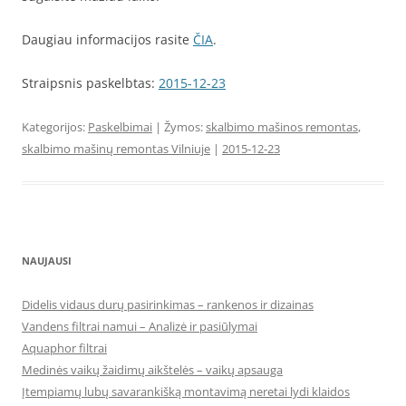
Daugiau informacijos rasite
ČIA
.
Straipsnis paskelbtas:
2015-12-23
Kategorijos:
Paskelbimai
| Žymos:
skalbimo mašinos remontas
,
skalbimo mašinų remontas Vilniuje
|
2015-12-23
NAUJAUSI
Didelis vidaus durų pasirinkimas – rankenos ir dizainas
Vandens filtrai namui – Analizė ir pasiūlymai
Aquaphor filtrai
Medinės vaikų žaidimų aikštelės – vaikų apsauga
Įtempiamų lubų savarankišką montavimą neretai lydi klaidos