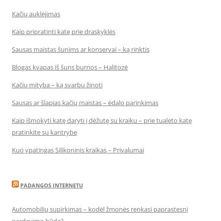
Kačių auklėjimas
Kaip pripratinti katę prie draskyklės
Sausas maistas šunims ar konservai – ką rinktis
Blogas kvapas iš šuns burnos – Halitozė
Kačių mityba – ką svarbu žinoti
Sausas ar šlapias kačių maistas – ėdalo parinkimas
Kaip išmokyti katę daryti į dėžutę su kraiku – prie tualeto katę
pratinkite su kantrybe
Kuo ypatingas Silikoninis kraikas – Privalumai
PADANGOS INTERNETU
Automobilių supirkimas – kodėl žmonės renkasi paprastesnį