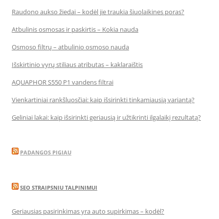
Raudono aukso žiedai – kodėl jie traukia šiuolaikines poras?
Atbulinis osmosas ir paskirtis – Kokia nauda
Osmoso filtrų – atbulinio osmoso nauda
Išskirtinio vyrų stiliaus atributas – kaklaraištis
AQUAPHOR S550 P1 vandens filtrai
Vienkartiniai rankšluosčiai: kaip išsirinkti tinkamiausią variantą?
Geliniai lakai: kaip išsirinkti geriausią ir užtikrinti ilgalaikį rezultatą?
PADANGOS PIGIAU
SEO STRAIPSNIU TALPINIMUI
Geriausias pasirinkimas yra auto supirkimas – kodėl?