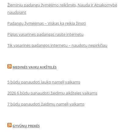
Žieminių padangų žymėjimo reikšmės, Nauda ir Atsakomybė
naudojant
Padangų žymėjimas – Viskas ką reikia žinoti
Pigias vasarines padangas rasite internetu
Tik vasarinės padangos internetu – naudotų nepirkčiau
MEDINĖS VAIKŲ AIKŠTELĖS
5 būdų panaudoti lauko namelį vaikams
2026 6 būdų panaudoti žaidimų aikšteles vaikams
7 būdų panaudoti žaidimų namelį vaikams
GYVŪNŲ PREKĖS