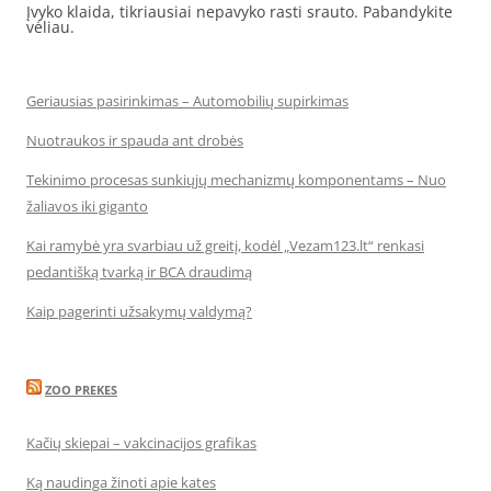
Įvyko klaida, tikriausiai nepavyko rasti srauto. Pabandykite
vėliau.
Geriausias pasirinkimas – Automobilių supirkimas
Nuotraukos ir spauda ant drobės
Tekinimo procesas sunkiųjų mechanizmų komponentams – Nuo
žaliavos iki giganto
Kai ramybė yra svarbiau už greitį, kodėl „Vezam123.lt“ renkasi
pedantišką tvarką ir BCA draudimą
Kaip pagerinti užsakymų valdymą?
ZOO PREKES
Kačių skiepai – vakcinacijos grafikas
Ką naudinga žinoti apie kates