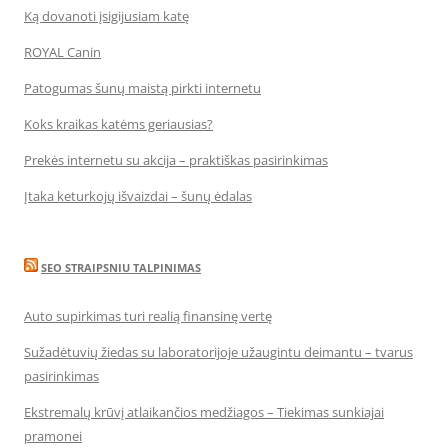
Ką dovanoti įsigijusiam katę
ROYAL Canin
Patogumas šunų maistą pirkti internetu
Koks kraikas katėms geriausias?
Prekės internetu su akcija – praktiškas pasirinkimas
Įtaka keturkojų išvaizdai – šunų ėdalas
SEO STRAIPSNIU TALPINIMAS
Auto supirkimas turi realią finansinę vertę
Sužadėtuvių žiedas su laboratorijoje užaugintu deimantu – tvarus
pasirinkimas
Ekstremalų krūvį atlaikančios medžiagos – Tiekimas sunkiajai
pramonei