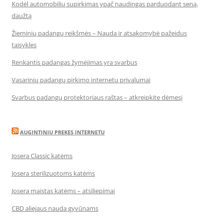
Kodėl automobilių supirkimas ypač naudingas parduodant seną,
daužtą
Žieminių padangų reikšmės – Nauda ir atsakomybė pažeidus
taisykles
Renkantis padangas žymėjimas yra svarbus
Vasarinių padangų pirkimo internetu privalumai
Svarbus padangų protektoriaus raštas – atkreipkite dėmesį
AUGINTINIU PREKES INTERNETU
Josera Classic katėms
Josera sterilizuotoms katėms
Josera maistas katėms – atsiliepimai
CBD aliejaus nauda gyvūnams