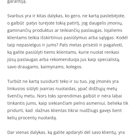
garantiją.
Svarbus yra ir kitas dalykas, ko gero, ne kartą pastebėjote,
o galbūt patys turėjote tokią patirtį, jog daugelis įmonių,
gaminančių produktus ar teikiančių paslaugas, lojaliems
klientams teikia išskirtinius pasiūlymus arba sąlygas. Kodėl
taip nepasielgus ir jums? Pats metas prisėsti ir pagalvoti,
ką galite pasiūlyti tiems klientams, kurie nuolat renkasi
jūsų paslaugas arba rekomenduoja jus kaip specialistą,
savo draugams, kaimynams, kolegos.
Turbūt ne kartą susidurti teko ir su tuo, jog įmonės yra
linkusios siūlyti įvairias nuolaidas, ypač didžiųjų metų
švenčių metu. Nors toks sprendimas galbūt ir nėra labai
tinkantis jums, kaip siekiančiam pelno asmeniui, belieka tik
pridurti, kad dažnas klientas tikrai nudžiugs gavęs bent
kelių procentų nuolaidą.
Dar vienas dalykas, ką galite apdaryti dėl savo klientų, yra