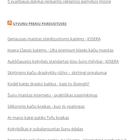
5 svarbiausi dalykai renkantis reklamos gamybos įmonę
GYVUNU PREKIU PARDUOTUVES
Geriausias maistas sterilizuotoms katėms - JOSERA
Josera Classic katėms - Ulta premium klasės kačių maistas
Aukščiausios kokybės standartas Jūsų šuns mitybai - JOSERA
Skirtingos kačių draskyklių rūšys – skirtingi privalumai
Kodėl katės drasko baldus - kaip to išvengti?
Šunų maistas internetu - praktiškas pasirinkimas
Silikoninis kačių kraikas - kuo jis ypatingas
Ar mano katei patiks Tofu kraikas
Kokybiškas ir subalansuotas šunų ėdalas