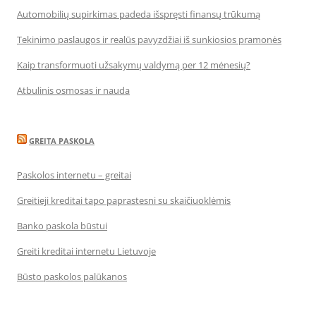
Automobilių supirkimas padeda išspręsti finansų trūkumą
Tekinimo paslaugos ir realūs pavyzdžiai iš sunkiosios pramonės
Kaip transformuoti užsakymų valdymą per 12 mėnesių?
Atbulinis osmosas ir nauda
GREITA PASKOLA
Paskolos internetu – greitai
Greitieji kreditai tapo paprastesni su skaičiuoklėmis
Banko paskola būstui
Greiti kreditai internetu Lietuvoje
Būsto paskolos palūkanos