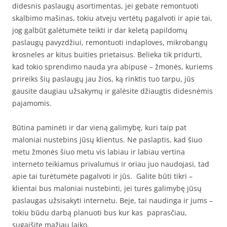
didesnis paslaugų asortimentas, jei gebate remontuoti
skalbimo mašinas, tokiu atveju vertėtų pagalvoti ir apie tai,
jog galbūt galėtumėte teikti ir dar keletą papildomų
paslaugų pavyzdžiui, remontuoti indaploves, mikrobangų
krosneles ar kitus buities prietaisus. Belieka tik pridurti,
kad tokio sprendimo nauda yra abipusė – žmonės, kuriems
prireiks šių paslaugų jau žios, ką rinktis tuo tarpu, jūs
gausite daugiau užsakymų ir galėsite džiaugtis didesnėmis
pajamomis.
Būtina paminėti ir dar vieną galimybę, kuri taip pat
maloniai nustebins jūsų klientus. Ne paslaptis, kad šiuo
metu žmonės šiuo metu vis labiau ir labiau vertina
interneto teikiamus privalumus ir oriau juo naudojasi, tad
apie tai turėtumėte pagalvoti ir jūs. Galite būti tikri –
klientai bus maloniai nustebinti, jei turės galimybę jūsų
paslaugas užsisakyti internetu. Beje, tai naudinga ir jums –
tokiu būdu darbą planuoti bus kur kas paprasčiau,
sugaišite mažiau laiko.