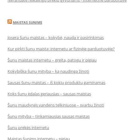
Nerandate reikalingų prekių gyvūnams - internetinė parduotuvė
MAISTAS SUNIMS
Josera šunų maistas – kokybė, nauda ir pasirinkimas
Kur pirkti šunų maistą: internetu ar fizinėje parduotuvėje?
Šunų maistas internetu – greita, patogu ir pigiau
Kokybiška šunų mityba – ką naudinga žinoti
Sausas šunų maistas – iš kokių produktų gaminamas
Koks šunų ėdalas geriausias – sausas maistas
Šunų maudynės vandens telkiniuose – svarbu žinoti
Šunų mityba – tinkamiausias sausas maistas
Šunų prekės internetu
Maistas šunims internetu – pigiau