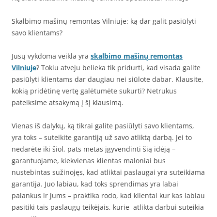
Skalbimo mašinų remontas Vilniuje: ką dar galit pasiūlyti
savo klientams?
Jūsų vykdoma veikla yra
skalbimo mašinų remontas
Vilniuje
? Tokiu atveju belieka tik pridurti, kad visada galite
pasiūlyti klientams dar daugiau nei siūlote dabar. Klausite,
kokią pridėtinę vertę galėtumėte sukurti? Netrukus
pateiksime atsakymą į šį klausimą.
Vienas iš dalykų, ką tikrai galite pasiūlyti savo klientams,
yra toks – suteikite garantiją už savo atliktą darbą. Jei to
nedarėte iki šiol, pats metas įgyvendinti šią idėją –
garantuojame, kiekvienas klientas maloniai bus
nustebintas sužinojęs, kad atliktai paslaugai yra suteikiama
garantija. Juo labiau, kad toks sprendimas yra labai
palankus ir jums – praktika rodo, kad klientai kur kas labiau
pasitiki tais paslaugų teikėjais, kurie atlikta darbui suteikia