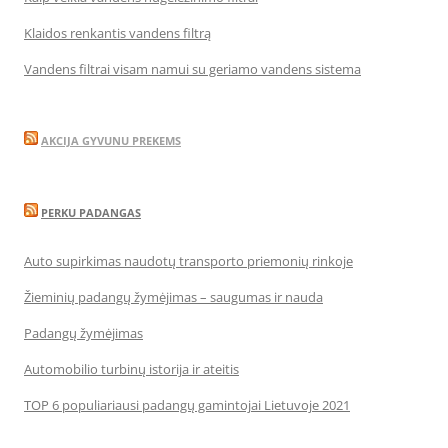
Klaidos renkantis vandens filtrą
Vandens filtrai visam namui su geriamo vandens sistema
AKCIJA GYVUNU PREKEMS
PERKU PADANGAS
Auto supirkimas naudotų transporto priemonių rinkoje
Žieminių padangų žymėjimas – saugumas ir nauda
Padangų žymėjimas
Automobilio turbinų istorija ir ateitis
TOP 6 populiariausi padangų gamintojai Lietuvoje 2021