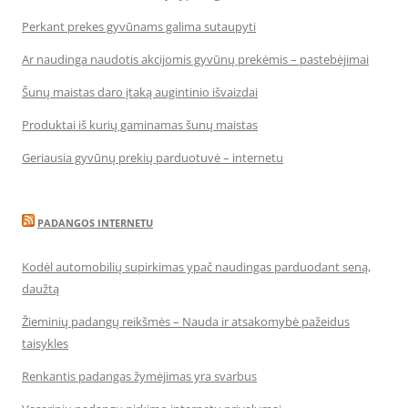
Perkant prekes gyvūnams galima sutaupyti
Ar naudinga naudotis akcijomis gyvūnų prekėmis – pastebėjimai
Šunų maistas daro įtaką augintinio išvaizdai
Produktai iš kurių gaminamas šunų maistas
Geriausia gyvūnų prekių parduotuvė – internetu
PADANGOS INTERNETU
Kodėl automobilių supirkimas ypač naudingas parduodant seną,
daužtą
Žieminių padangų reikšmės – Nauda ir atsakomybė pažeidus
taisykles
Renkantis padangas žymėjimas yra svarbus