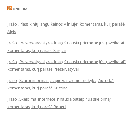
UNICUM
Įrašo „Plastikinių langų kainos Vilniuje“ komentaras, kurį parašė
Algis
Įrašo „Prezervatyvai yra draugiškiausia priemonė Jūsų sveikatai“
komentaras, kurį parašė Sargiai
Įrašo „Prezervatyvai yra draugiškiausia priemonė Jūsų sveikatai“
komentaras, kurį parašė Prezervatyvai
Įrašo „Svarbi informacija apie vairavimo mokyklą Auruda“
komentaras, kurį parašė Kristina
Įrašo „Skelbimai internete ir nauda patalpinus skelbimą“
komentaras, kurį parašė Robert