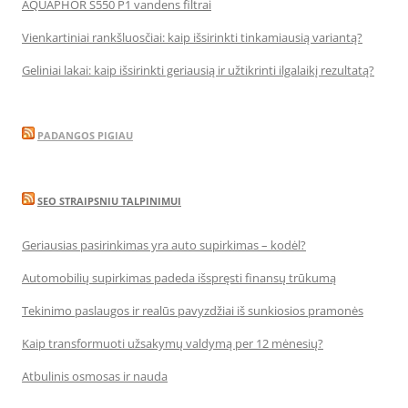
AQUAPHOR S550 P1 vandens filtrai
Vienkartiniai rankšluosčiai: kaip išsirinkti tinkamiausią variantą?
Geliniai lakai: kaip išsirinkti geriausią ir užtikrinti ilgalaikį rezultatą?
PADANGOS PIGIAU
SEO STRAIPSNIU TALPINIMUI
Geriausias pasirinkimas yra auto supirkimas – kodėl?
Automobilių supirkimas padeda išspręsti finansų trūkumą
Tekinimo paslaugos ir realūs pavyzdžiai iš sunkiosios pramonės
Kaip transformuoti užsakymų valdymą per 12 mėnesių?
Atbulinis osmosas ir nauda