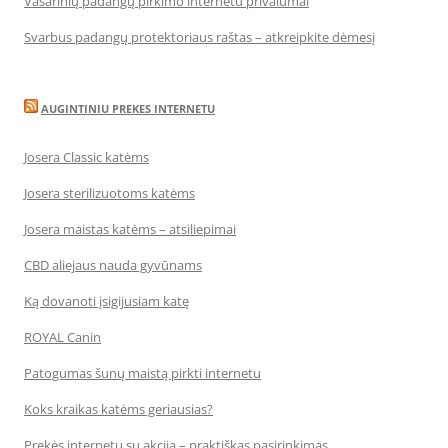
Vasarinių padangų pirkimo internetu privalumai
Svarbus padangų protektoriaus raštas – atkreipkite dėmesį
AUGINTINIU PREKES INTERNETU
Josera Classic katėms
Josera sterilizuotoms katėms
Josera maistas katėms – atsiliepimai
CBD aliejaus nauda gyvūnams
Ką dovanoti įsigijusiam katę
ROYAL Canin
Patogumas šunų maistą pirkti internetu
Koks kraikas katėms geriausias?
Prekės internetu su akcija – praktiškas pasirinkimas