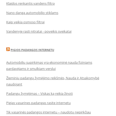
Klaidos renkantis vandens filtrą
Nano danga automobilio stiklams
Kaip veikia osmoso filtrai
Vandenyje rasti nitratai - poveikis sveikatai
PIGIOS PADANGOS INTERNETU
Automobilių supirkimas yra ekonominė nauda fiziniams
pardavėjams ir smulkiam verslui
Žieminių padangų žymėjimo reikšmės, Nauda ir Atsakomybė
naudojant
Padangų žymėjimas – Viskas ką reikia žinoti
Pigias vasarines padangas rasite internetu
Tik vasarinės padangos internetu – naudotų nepirkčiau