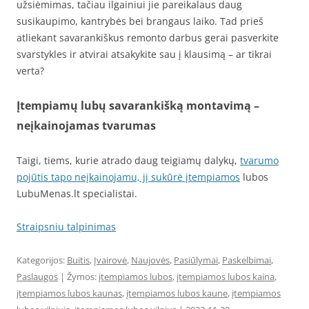
užsiėmimas, tačiau ilgainiui jie pareikalaus daug
susikaupimo, kantrybės bei brangaus laiko. Tad prieš
atliekant savarankiškus remonto darbus gerai pasverkite
svarstykles ir atvirai atsakykite sau į klausimą – ar tikrai
verta?
Įtempiamų lubų savarankišką montavimą –
neįkainojamas tvarumas
Taigi, tiems, kurie atrado daug teigiamų dalykų,
tvarumo
pojūtis tapo neįkainojamu, jį sukūrė įtempiamos
lubos
LubuMenas.lt specialistai.
Straipsniu talpinimas
Kategorijos:
Buitis
,
Įvairovė
,
Naujovės
,
Pasiūlymai
,
Paskelbimai
,
Paslaugos
| Žymos:
įtempiamos lubos
,
įtempiamos lubos kaina
,
įtempiamos lubos kaunas
,
įtempiamos lubos kaune
,
įtempiamos