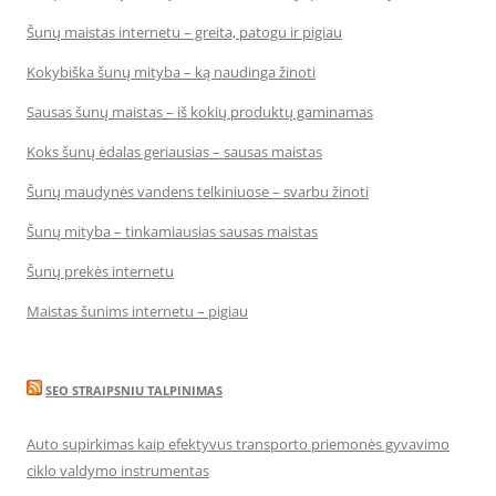
Šunų maistas internetu – greita, patogu ir pigiau
Kokybiška šunų mityba – ką naudinga žinoti
Sausas šunų maistas – iš kokių produktų gaminamas
Koks šunų ėdalas geriausias – sausas maistas
Šunų maudynės vandens telkiniuose – svarbu žinoti
Šunų mityba – tinkamiausias sausas maistas
Šunų prekės internetu
Maistas šunims internetu – pigiau
SEO STRAIPSNIU TALPINIMAS
Auto supirkimas kaip efektyvus transporto priemonės gyvavimo
ciklo valdymo instrumentas