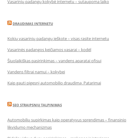
Vasarinių padangų kokybė internetu – sutaupoma laiko
DRAUDIMAS INTERNETU
Kokių vasarinių padangų ieškote – visas rasite internetu
Vasarinės padangos keičiamos vasarai – kodėl
Šiuolaikiškas pasirinkimas – vandens aparatai ofisui
Vandens filtrai namui – kokybei
Kaip gauti pigesnį automobilio draudimą. Patarimai
SEO STRAIPSNIŲ TALPINIMAS
Automobilių supirkimas kaip operatyvus sprendimas – finansinio
likvidumo mechanizmas