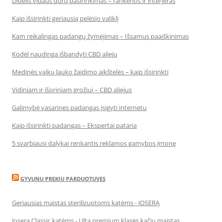
Didelis vidaus durų pasirinkimas – rankenos ir interjeras
Kaip išsirinkti geriausią pelėsio valiklį
Kam reikalingas padangų žymėjimas – Išsamus paaiškinimas
Kodėl naudinga išbandyti CBD aliejų
Medinės vaikų lauko žaidimo aikštelės – kaip išsirinkti
Vidiniam ir išoriniam grožiui – CBD aliejus
Galimybė vasarines padangas įsigyti internetu
Kaip išsirinkti padangas – Ekspertai pataria
5 svarbiausi dalykai renkantis reklamos gamybos įmonę
GYVUNU PREKIU PARDUOTUVES
Geriausias maistas sterilizuotoms katėms - JOSERA
Josera Classic katėms - Ulta premium klasės kačių maistas