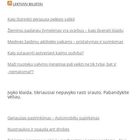
LEKTUVU BILIETAI
Kaip išsirinkti geriausią pelėsio valiklį
Žieminių padangų žymėjimas yra svarbus – kaip išvengti klaidų
Medinės žaidimų aikštelės vaikams – pristatymas ir surinkimas
Kaip sutaupyti aptveriant kaimo sodybą?
Maži nuotekų valymo įrenginiai gali veikti ne tik tyliai, bet ir
„nematomai‘‘?
Įvyko klaida, tikriausiai nepavyko rasti srauto. Pabandykite
vėliau.
Geriausias pasirinkimas – Automobilių supirkimas
Nuotraukos ir spauda ant drobės