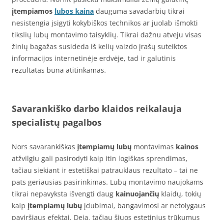
įtempiamos
lubos kaina
dauguma savadarbių tikrai
nesistengia įsigyti kokybiškos technikos ar juolab išmokti
tikslių lubų montavimo taisyklių. Tikrai dažnu atveju visas
žinių bagažas susideda iš kelių vaizdo įrašų suteiktos
informacijos internetinėje erdvėje, tad ir galutinis
rezultatas būna atitinkamas.
Savarankiško darbo klaidos reikalauja
specialistų pagalbos
Nors savarankiškas
įtempiamų lubų
montavimas
kainos
atžvilgiu gali pasirodyti kaip itin logiškas sprendimas,
tačiau siekiant ir estetiškai patrauklaus rezultato – tai ne
pats geriausias pasirinkimas. Lubų montavimo naujokams
tikrai nepavyksta išvengti daug
kainuojančių
klaidų, tokių
kaip
įtempiamų lubų
įdubimai, bangavimosi ar netolygaus
paviršiaus efektai. Deja, tačiau šiuos estetinius trūkumus