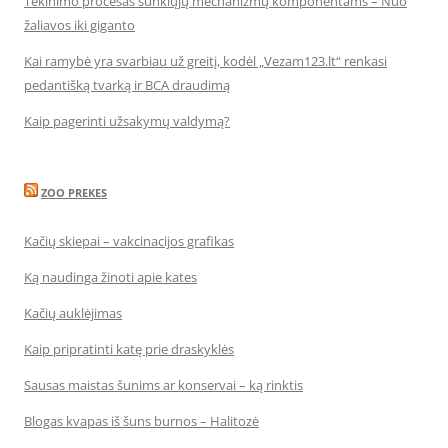
Tekinimo procesas sunkiųjų mechanizmų komponentams – Nuo
žaliavos iki giganto
Kai ramybė yra svarbiau už greitį, kodėl „Vezam123.lt“ renkasi
pedantišką tvarką ir BCA draudimą
Kaip pagerinti užsakymų valdymą?
ZOO PREKES
Kačių skiepai – vakcinacijos grafikas
Ką naudinga žinoti apie kates
Kačių auklėjimas
Kaip pripratinti katę prie draskyklės
Sausas maistas šunims ar konservai – ką rinktis
Blogas kvapas iš šuns burnos – Halitozė