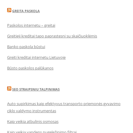
GREITA PASKOLA
Paskolos internetu – greitai
Greitieji kreditai tapo paprastesni su skaičiuoklėmis
Banko paskola būstui
Greiti kreditai internetu Lietuvoje
Būsto paskolos palūkanos
SEO STRAIPSNIU TALPINIMAS
Auto supirkimas kaip efektyvus transporto priemonės gyvavimo
ciklo valdymo instrumentas
Kaip veikia atbulinis osmosas
Kaip veikia vandens nugeležinimo filtrai