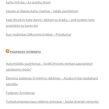
Kačių mityba – ką svarbu žinoti
Sausas ar šlapias kačių maistas – ėdalo parinkimas
Kaip išmokyti katę daryti į dėžutę su kraiku – prie tualeto katę
pratinkite su kantrybe
Kuo ypatingas Silikoninis kraikas – Privalumai
PADANGOS INTERNETU
Automobilių supirkimas – kodėl žmonės renkasi paprastesnį
pardavimo būdą?
Žieminių padangų žymėjimo reikšmės – Atsakomybė nesilaikant
taisyklių
Padangų žymėjimas
Turbokompresoriaus veikimo principai – būdai išvengti remonto