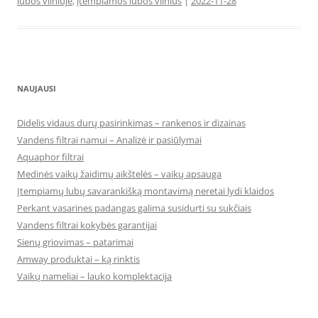
lubos vilniuje
,
įtempiamos lubos vilnius
|
2022-11-28
NAUJAUSI
Didelis vidaus durų pasirinkimas – rankenos ir dizainas
Vandens filtrai namui – Analizė ir pasiūlymai
Aquaphor filtrai
Medinės vaikų žaidimų aikštelės – vaikų apsauga
Įtempiamų lubų savarankišką montavimą neretai lydi klaidos
Perkant vasarines padangas galima susidurti su sukčiais
Vandens filtrai kokybės garantijai
Sienų griovimas – patarimai
Amway produktai – ką rinktis
Vaikų nameliai – lauko komplektacija