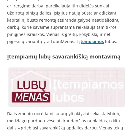
ar įrengimo darbai pareikalauja itin didelės sunkiai
uždirbtų pinigų dalies. Įsigijus naują būstą ar atliekant
kapitalinį būsto remontą atsiranda galybė neatidėliotinų
darbų, kurie savaime suprantama reikalauja tam tikros
piniginės išraiškos. Vienas iš greitų, kokybiškų ir net
pigesnių variantų yra LubuMenas.lt
įtempiamos
lubos.
Įtempiamų lubų savarankišką montavimą
Dalis žmonių norėdami sutaupyti aktyviai seka statybinių
medžiagų parduotuvėse atsirandančias nuolaidas, o kita
dalis – griebiasi savarankiškų apdailos darbų. Vienas tokių