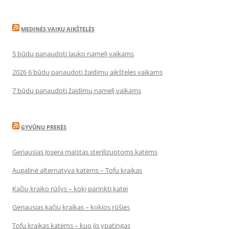
MEDINĖS VAIKŲ AIKŠTELĖS
5 būdų panaudoti lauko namelį vaikams
2026 6 būdų panaudoti žaidimų aikšteles vaikams
7 būdų panaudoti žaidimų namelį vaikams
GYVŪNŲ PREKĖS
Geriausias Josera maistas sterilizuotoms katėms
Augalinė alternatyva katėms – Tofu kraikas
Kačių kraiko rūšys – kokį parinkti katei
Geriausias kačių kraikas – kokios rūšies
Tofu kraikas katėms – kuo jis ypatingas