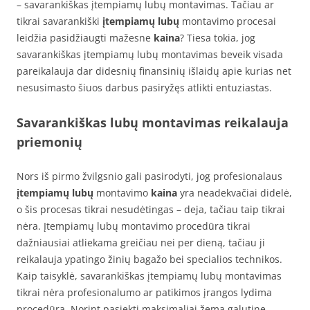
– savarankiškas įtempiamų lubų montavimas. Tačiau ar
tikrai savarankiški
įtempiamų lubų
montavimo procesai
leidžia pasidžiaugti mažesne
kaina
? Tiesa tokia, jog
savarankiškas įtempiamų lubų montavimas beveik visada
pareikalauja dar didesnių finansinių išlaidų apie kurias net
nesusimasto šiuos darbus pasiryžęs atlikti entuziastas.
Savarankiškas lubų montavimas reikalauja
priemonių
Nors iš pirmo žvilgsnio gali pasirodyti, jog profesionalaus
įtempiamų lubų
montavimo
kaina
yra neadekvačiai didelė,
o šis procesas tikrai nesudėtingas – deja, tačiau taip tikrai
nėra. Įtempiamų lubų montavimo procedūra tikrai
dažniausiai atliekama greičiau nei per dieną, tačiau ji
reikalauja ypatingo žinių bagažo bei specialios technikos.
Kaip taisyklė, savarankiškas įtempiamų lubų montavimas
tikrai nėra profesionalumo ar patikimos įrangos lydima
procedūra. Norint pasiekti maksimaliai žemą galutinę