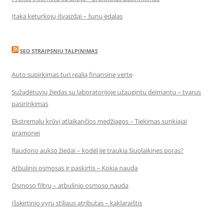
Įtaka keturkojų išvaizdai – šunų ėdalas
SEO STRAIPSNIU TALPINIMAS
Auto supirkimas turi realią finansinę vertę
Sužadėtuvių žiedas su laboratorijoje užaugintu deimantu – tvarus
pasirinkimas
Ekstremalų krūvį atlaikančios medžiagos – Tiekimas sunkiajai
pramonei
Raudono aukso žiedai – kodėl jie traukia šiuolaikines poras?
Atbulinis osmosas ir paskirtis – Kokia nauda
Osmoso filtrų – atbulinio osmoso nauda
Išskirtinio vyrų stiliaus atributas – kaklaraištis