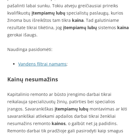
pašalinti labai sunku. Tokiu atveju greičiausiai prireiks
kvalifikuotų
įtempiamų lubų
specialistų paslaugų, kurios
žinoma bus išreikštos tam tikra
kaina
. Tad galutiniame
rezultate tikrai tikėtina, jog
įtempiamų lubų
sistemos
kaina
gerokai išaugs.
Naudinga pasidomėti:
Vandens filtrai namams
;
Kainų nesumažins
Kapitalinio remonto ar būsto įrengimo darbai tikrai
reikalauja specializuotų žinių, patirties bei specialios
įrangos. Savarankiškas
įtempiamų lubų
montavimas ar kiti
savarankiškai atliekami apdailos darbai tikrai ženkliai
nesumažins remonto
kainos
, o galbūt net ją padidins.
Remonto darbai tik pradžioje gali pasirodyti kaip smagus