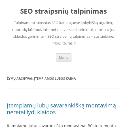
Pereiti
prie
SEO straipsnių talpinimas
turinio
Talpiname straipsnius SEO kataloguose kokybiškų atgalinių
nuorodų kūrimui, internetinio verslo stiprinimui, informacijos
sklaidos gerinimui – SEO straipsnių talpinimas – susisiekime:
info@itturas.lt
Meniu
ŽYMŲ ARCHYVAI:
ĮTEMPIAMOS LUBOS KAINA
Įtempiamų lubų savarankišką montavimą
neretai lydi klaidos
Įtempiamų lubų savarankišką montavimą. Būsto remonto