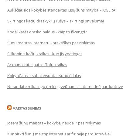
Aukščiausios kokybės standartas Jūsų šuns mitybai - JOSERA
Skirtingos kačių draskyklių rūšys – skirtingi privalumai
Kodėl katės drasko baldus - kaip to išvengti?
Šunų maistas internetu - praktiškas pasirinkimas
Silikoninis kačių kraikas - kuo jis ypatingas
Ar mano katei patiks Tofu kraikas
Kokybiškas ir subalansuotas šunų ėdalas
Nerandate reikalingų prekių gyvūnams - internetinė parduotuvė
MAISTAS SUNIMS
Josera šunų maistas – kokybė, nauda ir pasirinkimas
Kur pirkti šunų maistą: internetu ar fizinėje parduotuvėje?