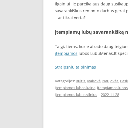
ilgainiui jie pareikalaus daug susikau
savarankiškus remonto darbus gerai pas
– ar tikrai verta?
Įtempiamų lubų savarankišką 
Taigi, tiems, kurie atrado daug teigi
įtempiamos
lubos LubuMenas.lt specia
Straipsniu talpinimas
Kategorijos:
Buitis
,
Įvairovė
,
Naujovės
,
Pasi
įtempiamos lubos kaina
,
įtempiamos lubos
įtempiamos lubos vilnius
|
2022-11-28