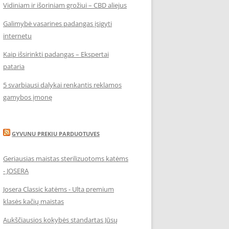
Vidiniam ir išoriniam grožiui – CBD aliejus
Galimybė vasarines padangas įsigyti
internetu
Kaip išsirinkti padangas – Ekspertai
pataria
5 svarbiausi dalykai renkantis reklamos
gamybos įmonę
GYVUNU PREKIU PARDUOTUVES
Geriausias maistas sterilizuotoms katėms
- JOSERA
Josera Classic katėms - Ulta premium
klasės kačių maistas
Aukščiausios kokybės standartas Jūsų