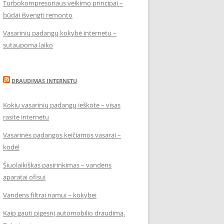
Turbokompresoriaus veikimo principai –
būdai išvengti remonto
Vasarinių padangų kokybė internetu –
sutaupoma laiko
DRAUDIMAS INTERNETU
Kokių vasarinių padangų ieškote – visas
rasite internetu
Vasarinės padangos keičiamos vasarai –
kodėl
Šiuolaikiškas pasirinkimas – vandens
aparatai ofisui
Vandens filtrai namui – kokybei
Kaip gauti pigesnį automobilio draudimą.