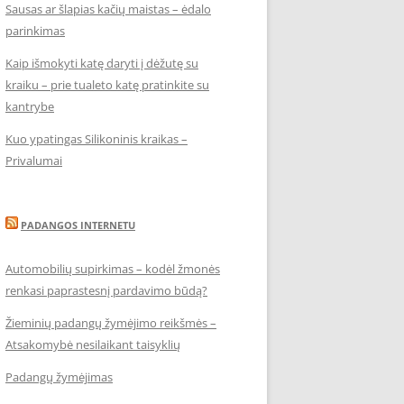
Sausas ar šlapias kačių maistas – ėdalo
parinkimas
Kaip išmokyti katę daryti į dėžutę su
kraiku – prie tualeto katę pratinkite su
kantrybe
Kuo ypatingas Silikoninis kraikas –
Privalumai
PADANGOS INTERNETU
Automobilių supirkimas – kodėl žmonės
renkasi paprastesnį pardavimo būdą?
Žieminių padangų žymėjimo reikšmės –
Atsakomybė nesilaikant taisyklių
Padangų žymėjimas