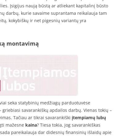
ies. Įsigijus naują būstą ar atliekant kapitalinį būsto
inų darbų, kurie savaime suprantama reikalauja tam
eitų, kokybiškų ir net pigesnių variantų yra
šką montavimą
viai seka statybinių medžiagų parduotuvėse
 – griebiasi savarankiškų apdailos darbų. Vienas tokių –
mas. Tačiau ar tikrai savarankiški
įtempiamų lubų
ugti mažesne
kaina
? Tiesa tokia, jog savarankiškas
ada pareikalauja dar didesnių finansinių išlaidų apie