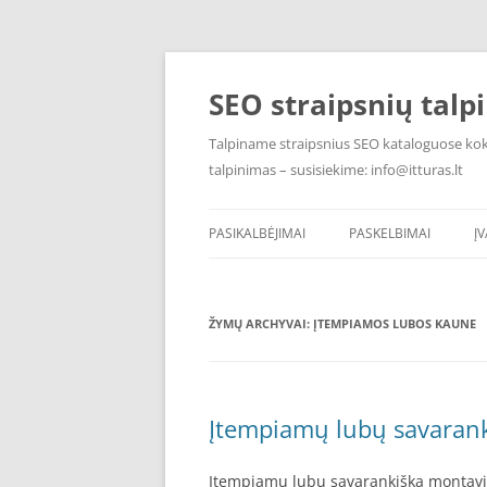
Pereiti
prie
turinio
SEO straipsnių talp
Talpiname straipsnius SEO kataloguose kokyb
talpinimas – susisiekime: info@itturas.lt
PASIKALBĖJIMAI
PASKELBIMAI
Į
ŽYMŲ ARCHYVAI:
ĮTEMPIAMOS LUBOS KAUNE
Įtempiamų lubų savarank
Įtempiamų lubų savarankišką montavi