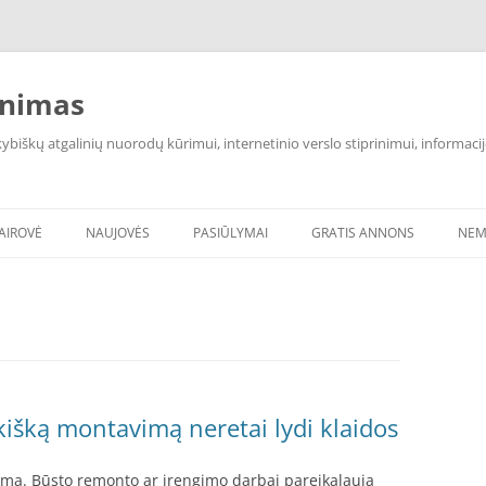
inimas
iškų atgalinių nuorodų kūrimui, internetinio verslo stiprinimui, informacij
VAIROVĖ
NAUJOVĖS
PASIŪLYMAI
GRATIS ANNONS
NEM
išką montavimą neretai lydi klaidos
mą. Būsto remonto ar įrengimo darbai pareikalauja