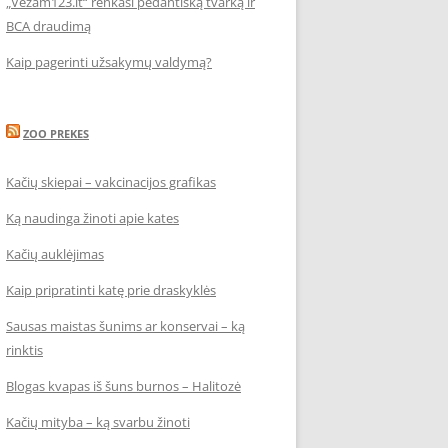
„Vezam123.lt“ renkasi pedantišką tvarką ir
BCA draudimą
Kaip pagerinti užsakymų valdymą?
ZOO PREKES
Kačių skiepai – vakcinacijos grafikas
Ką naudinga žinoti apie kates
Kačių auklėjimas
Kaip pripratinti katę prie draskyklės
Sausas maistas šunims ar konservai – ką
rinktis
Blogas kvapas iš šuns burnos – Halitozė
Kačių mityba – ką svarbu žinoti