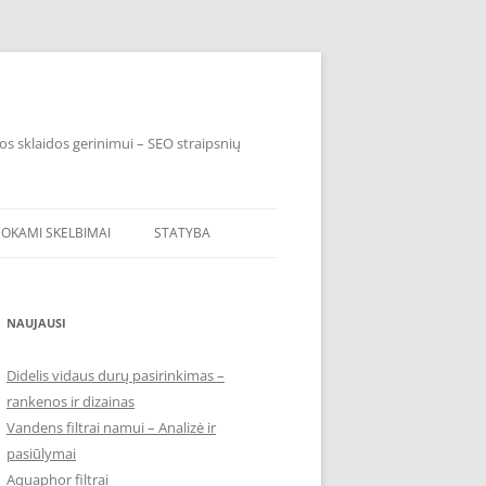
os sklaidos gerinimui – SEO straipsnių
OKAMI SKELBIMAI
STATYBA
NAUJAUSI
Didelis vidaus durų pasirinkimas –
rankenos ir dizainas
Vandens filtrai namui – Analizė ir
pasiūlymai
Aquaphor filtrai