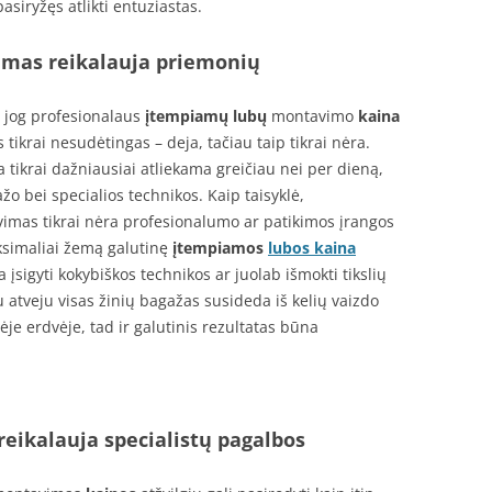
siryžęs atlikti entuziastas.
imas reikalauja priemonių
i, jog profesionalaus
įtempiamų lubų
montavimo
kaina
 tikrai nesudėtingas – deja, tačiau taip tikrai nėra.
ikrai dažniausiai atliekama greičiau nei per dieną,
ažo bei specialios technikos. Kaip taisyklė,
mas tikrai nėra profesionalumo ar patikimos įrangos
ksimaliai žemą galutinę
įtempiamos
lubos kaina
įsigyti kokybiškos technikos ar juolab išmokti tikslių
 atveju visas žinių bagažas susideda iš kelių vaizdo
ėje erdvėje, tad ir galutinis rezultatas būna
reikalauja specialistų pagalbos