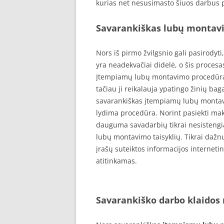
kurias net nesusimasto šiuos darbus pa
Savarankiškas lubų montav
Nors iš pirmo žvilgsnio gali pasirodyt
yra neadekvačiai didelė, o šis procesas
Įtempiamų lubų montavimo procedūra t
tačiau ji reikalauja ypatingo žinių bag
savarankiškas įtempiamų lubų montavi
lydima procedūra. Norint pasiekti ma
dauguma savadarbių tikrai nesistengia 
lubų montavimo taisyklių. Tikrai dažnu
įrašų suteiktos informacijos internetin
atitinkamas.
Savarankiško darbo klaidos 