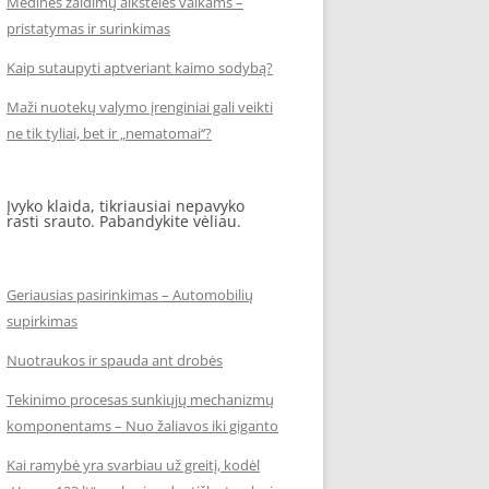
Medinės žaidimų aikštelės vaikams –
pristatymas ir surinkimas
Kaip sutaupyti aptveriant kaimo sodybą?
Maži nuotekų valymo įrenginiai gali veikti
ne tik tyliai, bet ir „nematomai‘‘?
Įvyko klaida, tikriausiai nepavyko
rasti srauto. Pabandykite vėliau.
Geriausias pasirinkimas – Automobilių
supirkimas
Nuotraukos ir spauda ant drobės
Tekinimo procesas sunkiųjų mechanizmų
komponentams – Nuo žaliavos iki giganto
Kai ramybė yra svarbiau už greitį, kodėl