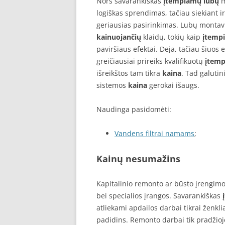
Nors savarankiškas
įtempiamų lubų
m
logiškas sprendimas, tačiau siekiant ir
geriausias pasirinkimas. Lubų montav
kainuojančių
klaidų, tokių kaip
įtemp
paviršiaus efektai. Deja, tačiau šiuos 
greičiausiai prireiks kvalifikuotų
įtemp
išreikštos tam tikra
kaina
. Tad galutin
sistemos
kaina
gerokai išaugs.
Naudinga pasidomėti:
Vandens filtrai namams
;
Kainų nesumažins
Kapitalinio remonto ar būsto įrengimo d
bei specialios įrangos. Savarankiškas
atliekami apdailos darbai tikrai ženk
padidins. Remonto darbai tik pradžioj