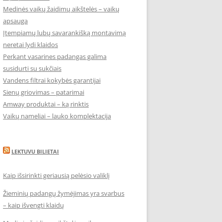
Medinės vaikų žaidimų aikštelės – vaikų
apsauga
Įtempiamų lubų savarankišką montavimą
neretai lydi klaidos
Perkant vasarines padangas galima
susidurti su sukčiais
Vandens filtrai kokybės garantijai
Sienų griovimas – patarimai
Amway produktai – ką rinktis
Vaikų nameliai – lauko komplektacija
LEKTUVU BILIETAI
Kaip išsirinkti geriausią pelėsio valiklį
Žieminių padangų žymėjimas yra svarbus
– kaip išvengti klaidų