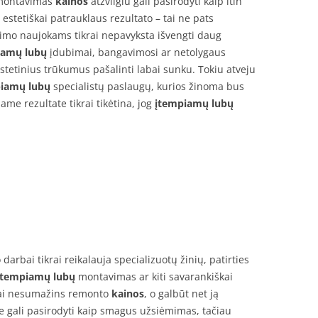
ontavimas
kainos
atžvilgiu gali pasirodyti kaip itin
 estetiškai patrauklaus rezultato – tai ne pats
imo naujokams tikrai nepavyksta išvengti daug
iamų lubų
įdubimai, bangavimosi ar netolygaus
estetinius trūkumus pašalinti labai sunku. Tokiu atveju
iamų lubų
specialistų paslaugų, kurios žinoma bus
iame rezultate tikrai tikėtina, jog
įtempiamų lubų
arbai tikrai reikalauja specializuotų žinių, patirties
įtempiamų lubų
montavimas ar kiti savarankiškai
liai nesumažins remonto
kainos
, o galbūt net ją
e gali pasirodyti kaip smagus užsiėmimas, tačiau