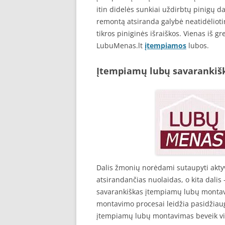
itin didelės sunkiai uždirbtų pinigų dal
remontą atsiranda galybė neatidėliot
tikros piniginės išraiškos. Vienas iš gr
LubuMenas.lt
įtempiamos
lubos.
Įtempiamų lubų savaranki
Dalis žmonių norėdami sutaupyti akty
atsirandančias nuolaidas, o kita dalis
savarankiškas įtempiamų lubų montavi
montavimo procesai leidžia pasidžia
įtempiamų lubų montavimas beveik vis