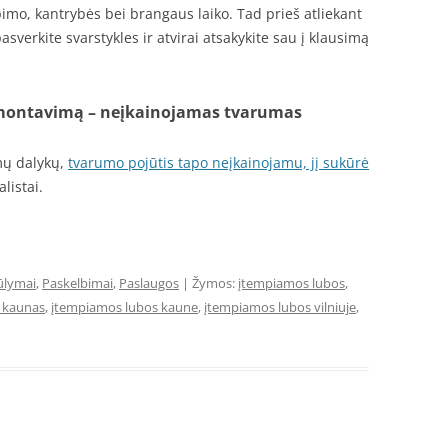
pimo, kantrybės bei brangaus laiko. Tad prieš atliekant
verkite svarstykles ir atvirai atsakykite sau į klausimą
montavimą – neįkainojamas tvarumas
amų dalykų,
tvarumo pojūtis tapo neįkainojamu, jį sukūrė
listai.
ūlymai
,
Paskelbimai
,
Paslaugos
| Žymos:
įtempiamos lubos
,
 kaunas
,
įtempiamos lubos kaune
,
įtempiamos lubos vilniuje
,