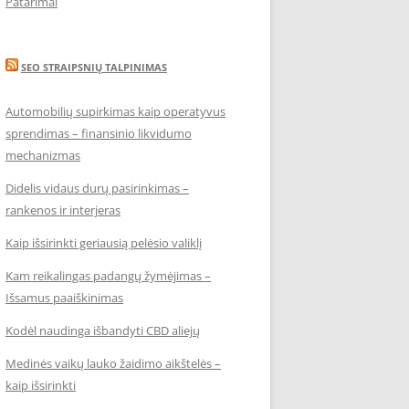
Patarimai
SEO STRAIPSNIŲ TALPINIMAS
Automobilių supirkimas kaip operatyvus
sprendimas – finansinio likvidumo
mechanizmas
Didelis vidaus durų pasirinkimas –
rankenos ir interjeras
Kaip išsirinkti geriausią pelėsio valiklį
Kam reikalingas padangų žymėjimas –
Išsamus paaiškinimas
Kodėl naudinga išbandyti CBD aliejų
Medinės vaikų lauko žaidimo aikštelės –
kaip išsirinkti